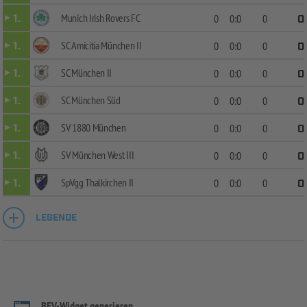
Munich Irish Rovers FC
1.
0
0:0
0
0
SC Amicitia München II
1.
0
0:0
0
0
SC München II
1.
0
0:0
0
0
SC München Süd
1.
0
0:0
0
0
SV 1880 München
1.
0
0:0
0
0
SV München West III
1.
0
0:0
0
0
SpVgg Thalkirchen II
1.
0
0:0
0
0
LEGENDE
BFV-Widget generieren