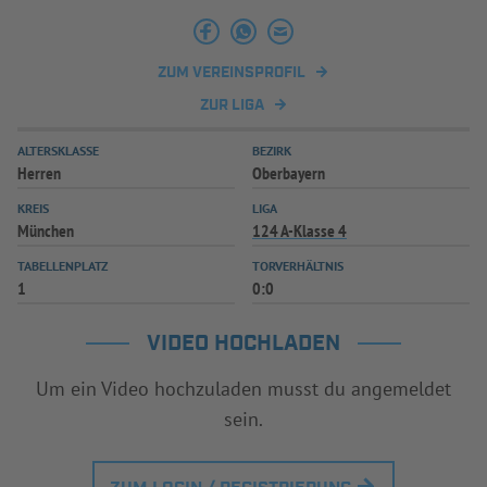
INFOTHEK
SPIELPLUS
ZUM VEREINSPROFIL
ZUR LIGA
ALTERSKLASSE
BEZIRK
Herren
Oberbayern
KREIS
LIGA
München
124 A-Klasse 4
TABELLENPLATZ
TORVERHÄLTNIS
1
0:0
VIDEO HOCHLADEN
Um ein Video hochzuladen musst du angemeldet
sein.