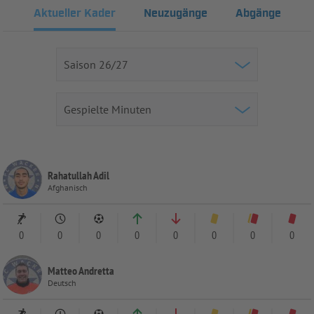
Aktueller Kader
Neuzugänge
Abgänge
Rahatullah Adil
Afghanisch
0
0
0
0
0
0
0
0
Matteo Andretta
Deutsch