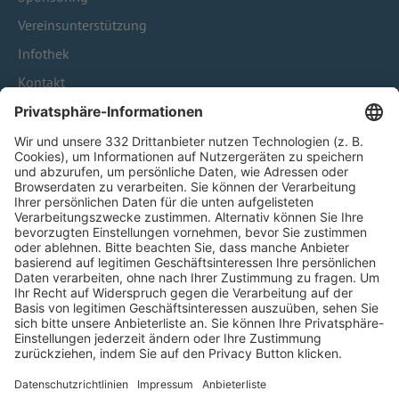
Vereinsunterstützung
Infothek
Kontakt
HÄUFIG BESUCHTE SEITEN
Pässe und Vereinswechsel
Trainerausbildung
Schulungsangebot Vereinsmitarbeiter
BFV-Geschäftsstellen
Trainerbörse
Login SpielPlus
FOLGE DEM BFV