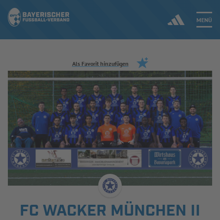
MENÜ
Jetzt einloggen
Als Favorit hinzufügen
ERGEBNISSE & WETTBEWERBE
NEUIGKEITEN
SPIELBETRIEB & VERBANDSLEBEN
AUSBILDUNG & FÖRDERUNG
DER VERBAND
FC WACKER MÜNCHEN II