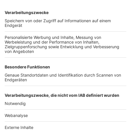
TOP-VEREINE
TOP-PARTNER
SFV
DFB
UEFA
FIFA
Nutzungsbedingungen
Datenschutz
Impressum