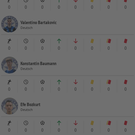
0
0
0
0
0
0
0
0
Valentino Bartakovic
Deutsch
0
0
0
0
0
0
0
0
Konstantin Baumann
Deutsch
0
0
0
0
0
0
0
0
Efe Bozkurt
Deutsch
0
0
0
0
0
0
0
0