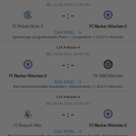
SO..
16.08.2026 /11:00 Uhr
-
:
-
FC Phönix Mchn. II
FC Wacker München II
ZUM SPIEL
Sportanlage Langkofelstraße, Platz 1 | Langkofelstr. 3 | 81671 München
124 A-Klasse 4
SO..
23.08.2026 /16:00 Uhr
-
:
-
FC Wacker München II
SV 1880 München
ZUM SPIEL
BSA Demleitnerstraße, Kunstrasen | Demleitnerstr. 2 | 81371 München
124 A-Klasse 4
SO..
30.08.2026 /15:00 Uhr
-
:
-
FC Bosna H. Mün.
FC Wacker München II
ZUM SPIEL
BSA Thalkirchner Straße, Rasenplatz | Thalkirchner Str. 209 | 81371 München