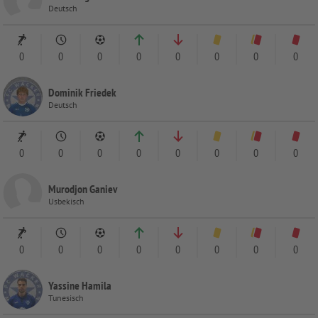
Deutsch
0
0
0
0
0
0
0
0
Dominik Friedek
Deutsch
0
0
0
0
0
0
0
0
Murodjon Ganiev
Usbekisch
0
0
0
0
0
0
0
0
Yassine Hamila
Tunesisch