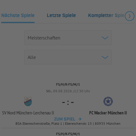
Nächste Spiele
Letzte Spiele
Kompletter Spielplan
FS/H/K-FS/M/1
SO..
09.08.2026 /12:30 Uhr
-
:
-
SV Nord München-
Lerchenau II
FC Wacker München II
ZUM SPIEL
BSA Ebereschenstraße, Platz 1 | Ebereschenstr. 15 | 80935 München
FS/H/K-FS/M/1