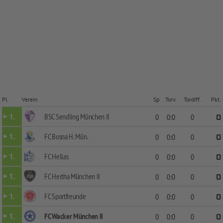
Pl.
Verein
Sp.
Torv.
Tordiff.
Pkt.
BSC Sendling München II
1.
0
0:0
0
0
FC Bosna H. Mün.
1.
0
0:0
0
0
FC Hellas
1.
0
0:0
0
0
FC Hertha München II
1.
0
0:0
0
0
FC Sportfreunde
1.
0
0:0
0
0
FC Wacker München II
1.
0
0:0
0
0