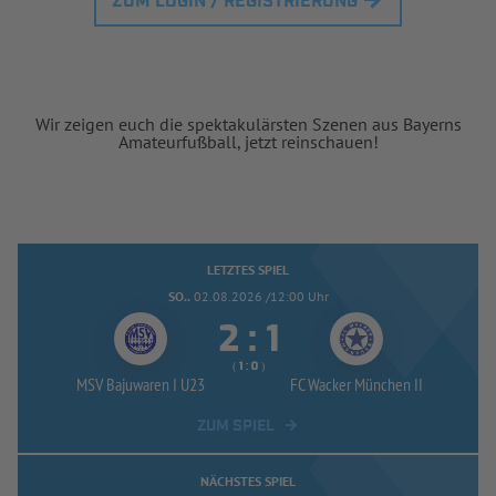
ZUM LOGIN / REGISTRIERUNG
Wir zeigen euch die spektakulärsten Szenen aus Bayerns
Amateurfußball, jetzt reinschauen!
LETZTES SPIEL
SO..
02.08.2026 /12:00 Uhr


:
( 
 )
:
MSV Bajuwaren I U23
FC Wacker München II
ZUM SPIEL
NÄCHSTES SPIEL