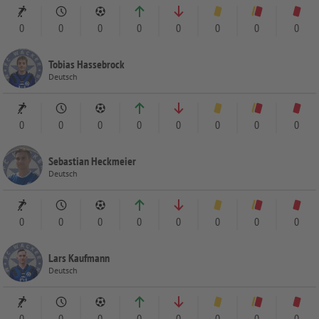
0
0
0
0
0
0
0
0
Tobias Hassebrock
Deutsch
0
0
0
0
0
0
0
0
Sebastian Heckmeier
Deutsch
0
0
0
0
0
0
0
0
Lars Kaufmann
Deutsch
0
0
0
0
0
0
0
0