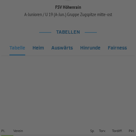
FSV Höhenrain
A-Junioren / U 19 (A-Jun.) Gruppe Zugspitze mitte-ost
TABELLEN
Tabelle
Heim
Auswärts
Hinrunde
Fairness
Pl.
Verein
Sp.
Torv.
Tordiff.
Pkt.