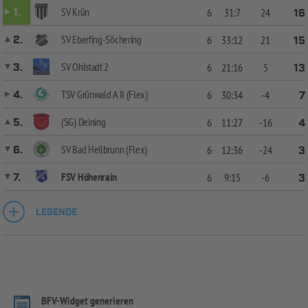
SV Krün
1.
6
31:7
24
16
SV Eberfing-Söchering
2.
6
33:12
21
15
SV Ohlstadt 2
3.
6
21:16
5
13
TSV Grünwald A II (Flex)
4.
6
30:34
-4
7
(SG) Deining
5.
6
11:27
-16
4
SV Bad Heilbrunn (Flex)
6.
6
12:36
-24
3
FSV Höhenrain
7.
6
9:15
-6
3
LEGENDE
BFV-Widget generieren