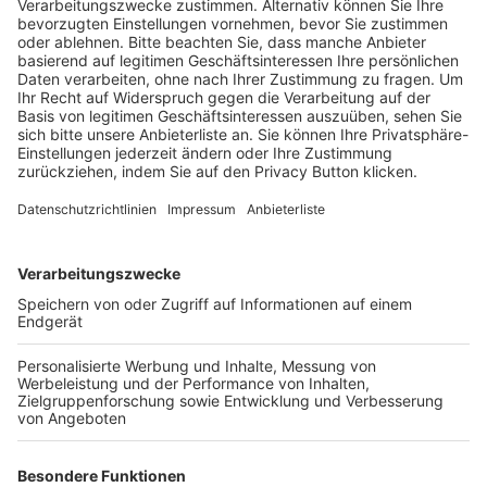
Schulungsangebot Vereinsmitarbeiter
BFV-Geschäftsstellen
Trainerbörse
Login SpielPlus
FOLGE DEM BFV
TOP-VEREINE
TOP-PARTNER