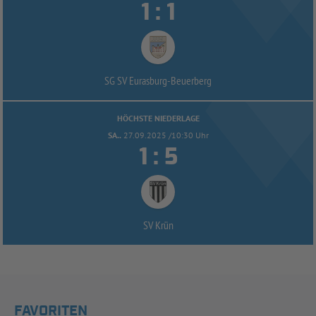


:
SG SV Eurasburg-
Beuerberg
HÖCHSTE NIEDERLAGE
SA..
27.09.2025 /10:30 Uhr


:
SV Krün
FAVORITEN