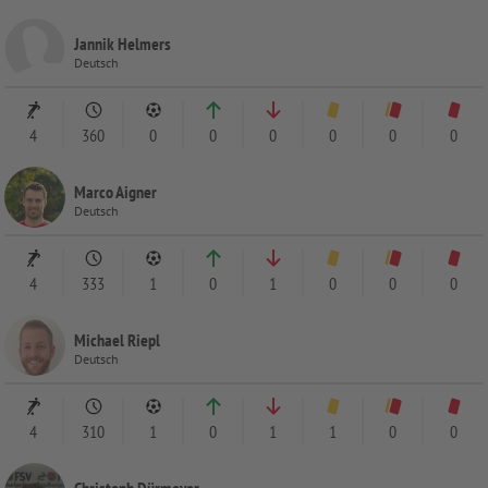
Jannik Helmers
Deutsch
4
360
0
0
0
0
0
0
Marco Aigner
Deutsch
4
333
1
0
1
0
0
0
Michael Riepl
Deutsch
4
310
1
0
1
1
0
0
Christoph Dürmeyer