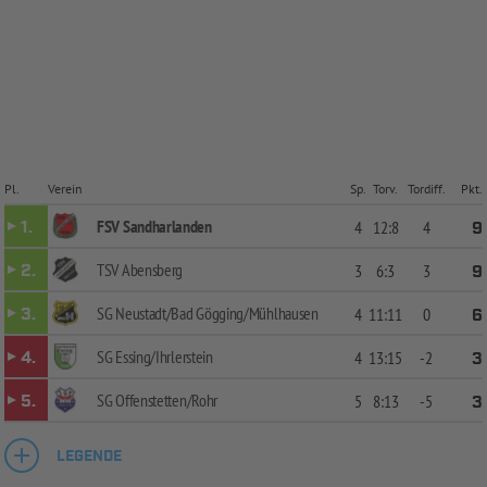
Pl.
Verein
Sp.
Torv.
Tordiff.
Pkt.
FSV Sandharlanden
1.
4
12:8
4
9
TSV Abensberg
2.
3
6:3
3
9
SG Neustadt/Bad Gögging/Mühlhausen
3.
4
11:11
0
6
SG Essing/Ihrlerstein
4.
4
13:15
-2
3
SG Offenstetten/Rohr
5.
5
8:13
-5
3
LEGENDE