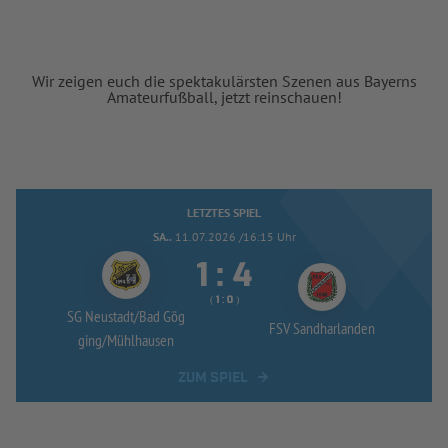
Wir zeigen euch die spektakulärsten Szenen aus Bayerns
Amateurfußball, jetzt reinschauen!
LETZTES SPIEL
SA..
11.07.2026 /16:15 Uhr


:
( 
 )
:
SG Neustadt/
Bad Gög
FSV Sandharlanden
ging/
Mühlhausen
ZUM SPIEL