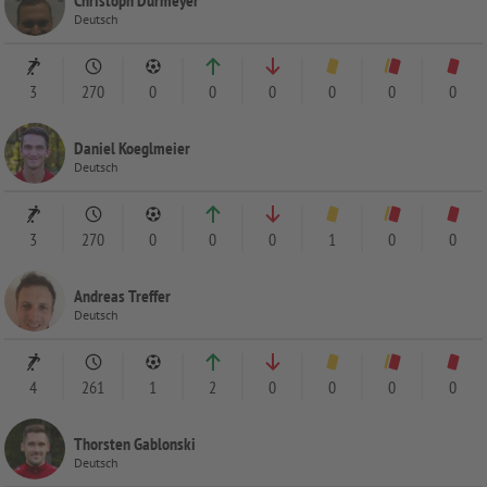
Deutsch
3
270
0
0
0
0
0
0
Daniel Koeglmeier
Deutsch
3
270
0
0
0
1
0
0
Andreas Treffer
Deutsch
4
261
1
2
0
0
0
0
Thorsten Gablonski
Deutsch