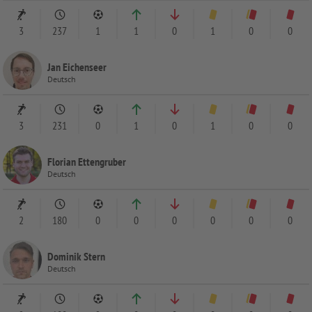
3
237
1
1
0
1
0
0
Jan Eichenseer
Deutsch
3
231
0
1
0
1
0
0
Florian Ettengruber
Deutsch
2
180
0
0
0
0
0
0
Dominik Stern
Deutsch