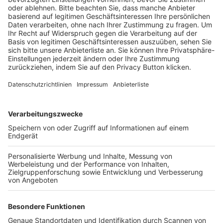
BFV-Geschäftsstellen
Trainerbörse
Login SpielPlus
FOLGE DEM BFV
TOP-VEREINE
TOP-PARTNER