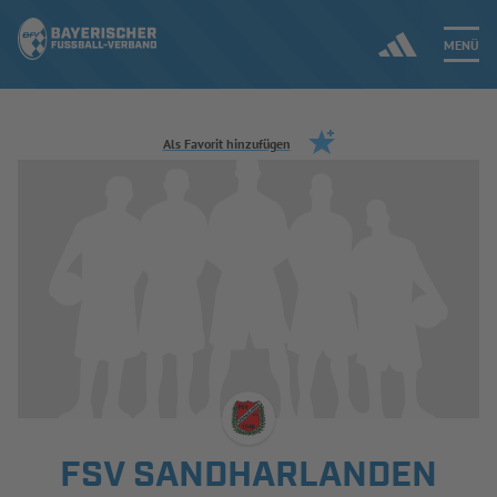
MENÜ
Jetzt einloggen
Als Favorit hinzufügen
ERGEBNISSE & WETTBEWERBE
NEUIGKEITEN
SPIELBETRIEB & VERBANDSLEBEN
AUSBILDUNG & FÖRDERUNG
DER VERBAND
FSV SANDHARLANDEN