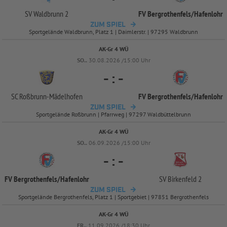
SV Waldbrunn 2
FV Bergrothenfels/
Hafenlohr
ZUM SPIEL
Sportgelände Waldbrunn, Platz 1 | Daimlerstr. | 97295 Waldbrunn
AK-Gr 4 WÜ
SO..
30.08.2026 /15:00 Uhr
-
:
-
SC Roßbrunn-
Mädelhofen
FV Bergrothenfels/
Hafenlohr
ZUM SPIEL
Sportgelände Roßbrunn | Pfarrweg | 97297 Waldbüttelbrunn
AK-Gr 4 WÜ
SO..
06.09.2026 /15:00 Uhr
-
:
-
FV Bergrothenfels/
Hafenlohr
SV Birkenfeld 2
ZUM SPIEL
Sportgelände Bergrothenfels, Platz 1 | Sportgebiet | 97851 Bergrothenfels
AK-Gr 4 WÜ
FR..
11.09.2026 /18:30 Uhr