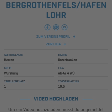
BERGROTHENFELS/HAFEN
INFOTHEK
SPIELPLUS
LOHR
ZUM VEREINSPROFIL
ZUR LIGA
ALTERSKLASSE
BEZIRK
Herren
Unterfranken
KREIS
LIGA
Würzburg
AK-Gr 4 WÜ
TABELLENPLATZ
TORVERHÄLTNIS
1
10:5
VIDEO HOCHLADEN
Um ein Video hochzuladen musst du angemeldet