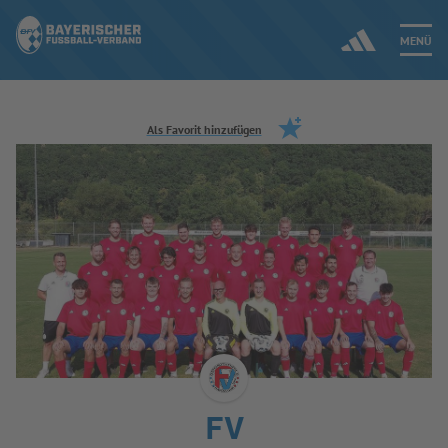
MENÜ
Jetzt einloggen
Als Favorit hinzufügen
ERGEBNISSE & WETTBEWERBE
NEUIGKEITEN
SPIELBETRIEB & VERBANDSLEBEN
AUSBILDUNG & FÖRDERUNG
DER VERBAND
FV