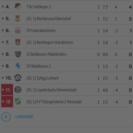
TSV Uettingen 2
4.
2
7:3
4
4
(SG 1) Bischbrunn/Oberndorf
5.
1
3:1
2
3
SV Unteraltertheim
6.
2
3:4
-1
1
(SG 1) Remlingen-Holzkirchen
7.
2
3:8
-5
1
SC Roßbrunn-Mädelhofen
8.
0
0:0
0
0
SV Waldbrunn 2
9.
1
1:3
-2
0
(SG 1) SpVgg Leinach
10.
1
2:5
-3
0
(SG 1) Laudenbach/Himmelstadt
11.
2
4:8
-4
0
(SG 1) FV Thüngersheim 2-Retzstadt
12.
1
1:5
-4
0
LEGENDE