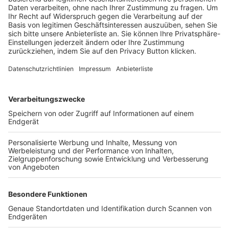
Trainerbörse
Login SpielPlus
FOLGE DEM BFV
TOP-VEREINE
TOP-PARTNER