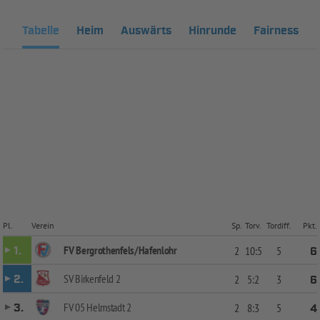
Tabelle
Heim
Auswärts
Hinrunde
Fairness
Pl.
Verein
Sp.
Torv.
Tordiff.
Pkt.
FV Bergrothenfels/Hafenlohr
1.
2
10:5
5
6
SV Birkenfeld 2
2.
2
5:2
3
6
FV 05 Helmstadt 2
3.
2
8:3
5
4