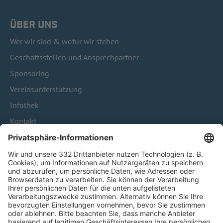
ÜBER UNS
Wer wir sind & wofür wir stehen
Geschäftsstellen und Ansprechpartner
Sponsoring
Vereinsunterstützung
Infothek
Kontakt
HÄUFIG BESUCHTE SEITEN
Pässe und Vereinswechsel
Trainerausbildung
Schulungsangebot Vereinsmitarbeiter
BFV-Geschäftsstellen