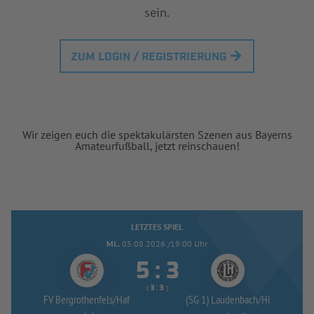
sein.
ZUM LOGIN / REGISTRIERUNG
Wir zeigen euch die spektakulärsten Szenen aus Bayerns
Amateurfußball, jetzt reinschauen!
LETZTES SPIEL
MI..
05.08.2026 /19:00 Uhr


:
( 
 )
:
FV Bergrothenfels/
Haf
(SG 1) Laudenbach/
Hi