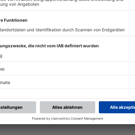
chste Spiele
Letzte Spiele
Kompletter Spielplan
piele.