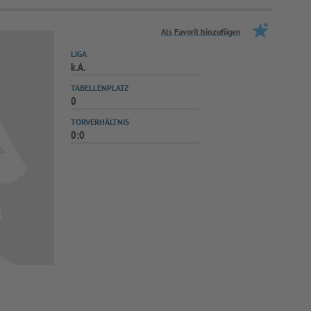
Als Favorit hinzufügen
LIGA
k.A.
TABELLENPLATZ
0
TORVERHÄLTNIS
0:0