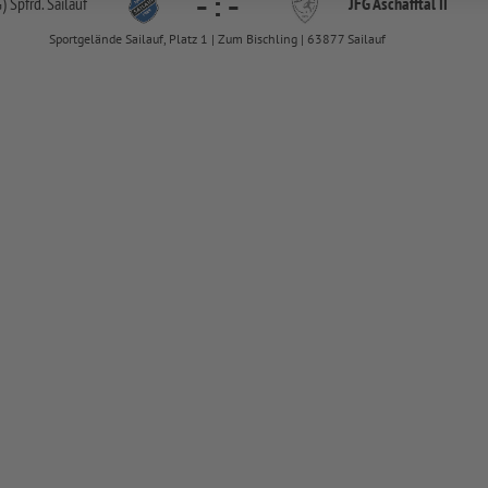
-
:
-
) Spfrd. Sailauf
JFG Aschafftal II
Sportgelände Sailauf, Platz 1 | Zum Bischling | 63877 Sailauf