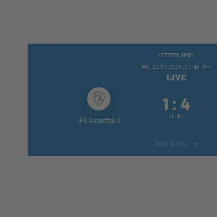
LETZTES SPIEL
MI..
22.07.2026 /17:45 Uhr


:
( 
 )
:
JFG Aschafftal II
ZUM SPIEL