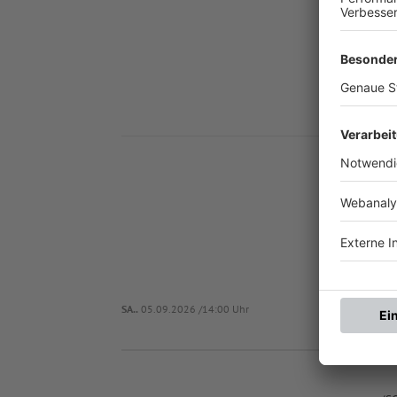
Nä
SA..
05.09.2026 /14:00 Uhr