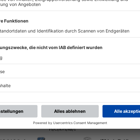
ALLE NEWS
chste Spiele
Letzte Spiele
Kompletter Spielplan
FS/CJ/K-FS/AB/1
-
:
-
JFG Mömlingtal
JFG Aschafftal II
Sportgelände Mömlingen, Platz 1 | Bachstr. 44 | 63853 Mömlingen
FS/CJ/K-FS/AB/1