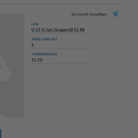
Als Favorit hinzufügen
LIGA
U-15 (C-Jun.) Gruppe AB 01 RR
TABELLENPLATZ
6
TORVERHÄLTNIS
31:30
)