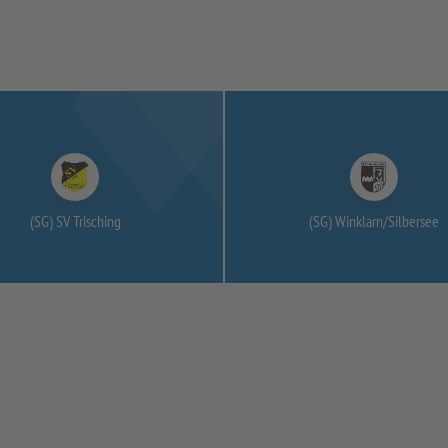
(SG) SV Trisching
(SG) Winklarn/
Silbersee