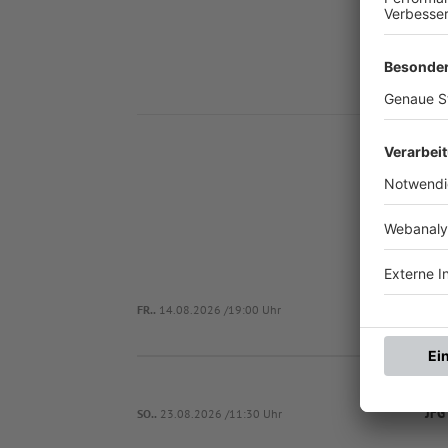
Nä
(SG) Win
FR..
14.08.2026 /19:00 Uhr
JFG
SO..
23.08.2026 /11:30 Uhr