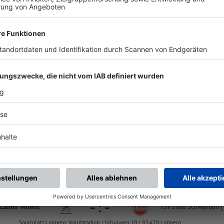
chste Spiele
Letzte Spiele
Kompletter Spielplan
FS/BJ/K-FS/CH/SC/1
-
:
-
klarn/
Silbersee
JFG Lamer Winkel
Frauenstein-Stadion Winklarn | Frauensteinstr. | 92559 Winklarn
FS/BJ/K-FS/CH/SC/1
-
:
-
 Lamer Winkel
TSV 1880 Schwandorf (
Sportplatz Lohberg, Waldstadion | Schulweg 10 | 93470 Lohberg