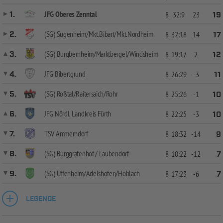
JFG Oberes Zenntal
1.
8
32:9
23
19
(SG) Sugenheim/Mkt.Bibart/Mkt.Nordheim
2.
8
32:18
14
17
(SG) Burgbernheim/Marktbergel/Windsheim
3.
8
19:17
2
12
JFG Bibertgrund
4.
8
26:29
-3
11
(SG) Roßtal/Raitersaich/Rohr
5.
8
25:26
-1
10
JFG Nördl. Landkreis Fürth
6.
8
22:25
-3
10
TSV Ammerndorf
7.
8
18:32
-14
9
(SG) Burggrafenhof / Laubendorf
8.
8
10:22
-12
7
(SG) Uffenheim/Adelshofen/Hohlach
9.
8
17:23
-6
7
LEGENDE