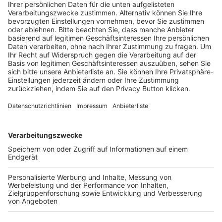
Schulungsangebot Vereinsmitarbeiter
BFV-Geschäftsstellen
Trainerbörse
Login SpielPlus
FOLGE DEM BFV
TOP-VEREINE
TOP-PARTNER