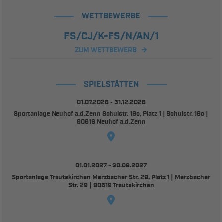
WETTBEWERBE
FS/CJ/K-FS/N/AN/1
ZUM WETTBEWERB
SPIELSTÄTTEN
01.07.2026 - 31.12.2026
Sportanlage Neuhof a.d.Zenn Schulstr. 16c, Platz 1 | Schulstr. 16c |
90616 Neuhof a.d.Zenn
01.01.2027 - 30.06.2027
Sportanlage Trautskirchen Merzbacher Str. 29, Platz 1 | Merzbacher
Str. 29 | 90619 Trautskirchen