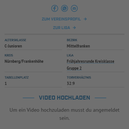
ZUM VEREINSPROFIL
ZUR LIGA
ALTERSKLASSE
BEZIRK
C-Junioren
Mittelfranken
KREIS
LIGA
Nürnberg/Frankenhöhe
Frühjahresrunde Kreisklasse
Gruppe 2
TABELLENPLATZ
TORVERHÄLTNIS
1
32:9
VIDEO HOCHLADEN
Um ein Video hochzuladen musst du angemeldet
sein.