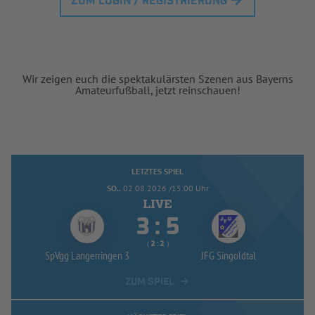
ZUM LOGIN / REGISTRIERUNG
Wir zeigen euch die spektakulärsten Szenen aus Bayerns
Amateurfußball, jetzt reinschauen!
LETZTES SPIEL
SO..
02.08.2026 /15:00 Uhr


:
( 
 )
:
SpVgg Langerringen 3
JFG Singoldtal
ZUM SPIEL