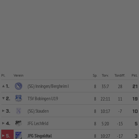
Pl.
Verein
Sp.
Torv.
Tordiff.
Pkt.
(SG) Inningen/Bergheim I
1.
8
35:7
28
21
TSV Bobingen U19
2.
8
22:11
11
19
(SG) Stauden
3.
8
10:17
-7
10
JFG Lechfeld
4.
8
5:20
-15
5
JFG Singoldtal
5.
8
10:27
-17
3