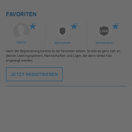
FAVORITEN
Spieler
Mannschaft
Wettbewerb
Nach der Registrierung kannst du dir Favoriten setzen. So bist du ganz nah an
deinen Lieblingsspielern, Mannschaften und Ligen, die dann direkt hier
angezeigt werden.
JETZT REGISTRIEREN