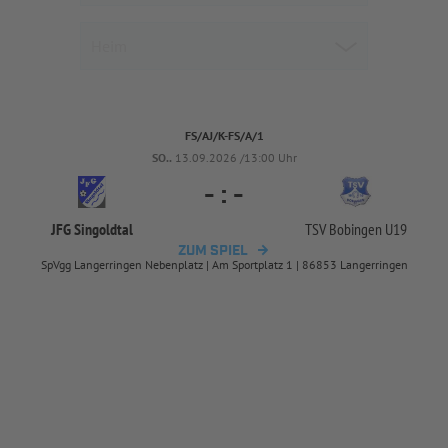
FS/AJ/K-FS/A/1
SO..
13.09.2026 /13:00 Uhr
-
:
-
JFG Singoldtal
TSV Bobingen U19
ZUM SPIEL
SpVgg Langerringen Nebenplatz | Am Sportplatz 1 | 86853 Langerringen