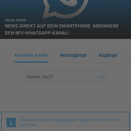
SOCIAL MEDIA
NEWS DIREKT AUF DEIN SMARTPHONE: ABONNIERE
DEN BFV-WHATSAPP-KANAL!
Aktueller Kader
Neuzugänge
Abgänge
Die Kaderliste der ausgewählten Saison ist leider nicht
verfügbar.