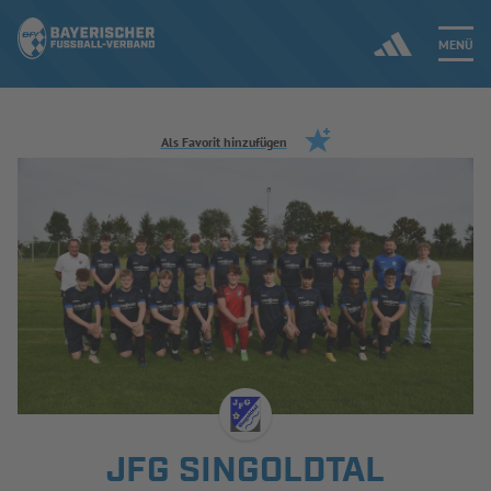
MENÜ
Jetzt einloggen
Als Favorit hinzufügen
ERGEBNISSE & WETTBEWERBE
NEUIGKEITEN
SPIELBETRIEB & VERBANDSLEBEN
AUSBILDUNG & FÖRDERUNG
DER VERBAND
JFG SINGOLDTAL