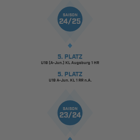
SAISON
24/25
5. PLATZ
U19 (A-Jun.) KL Augsburg 1 HR
5. PLATZ
U19 A-Jun. KL 1 RR n.A.
SAISON
23/24