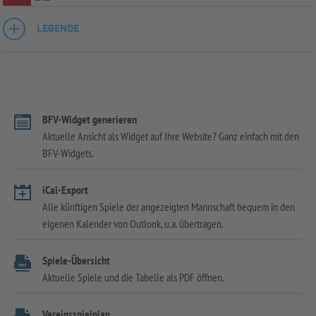
LEGENDE
BFV-Widget generieren
Aktuelle Ansicht als Widget auf Ihre Website? Ganz einfach mit den
BFV-Widgets.
iCal-Export
Alle künftigen Spiele der angezeigten Mannschaft bequem in den
eigenen Kalender von Outlook, u.a. übertragen.
Spiele-Übersicht
Aktuelle Spiele und die Tabelle als PDF öffnen.
Vereinsspielplan