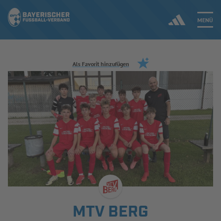
MENÜ
Jetzt einloggen
Als Favorit hinzufügen
ERGEBNISSE & WETTBEWERBE
NEUIGKEITEN
SPIELBETRIEB & VERBANDSLEBEN
AUSBILDUNG & FÖRDERUNG
DER VERBAND
MTV BERG