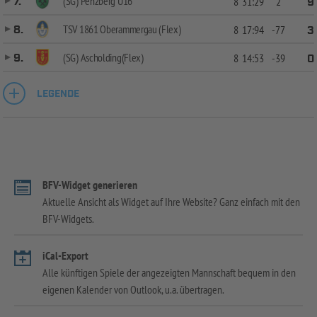
(SG) Penzberg U16
7.
8
31:29
2
9
TSV 1861 Oberammergau (Flex)
8.
8
17:94
-77
3
(SG) Ascholding(Flex)
9.
8
14:53
-39
0
LEGENDE
BFV-Widget generieren
Aktuelle Ansicht als Widget auf Ihre Website? Ganz einfach mit den
BFV-Widgets.
iCal-Export
Alle künftigen Spiele der angezeigten Mannschaft bequem in den
eigenen Kalender von Outlook, u.a. übertragen.