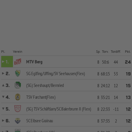
Pl.
Verein
Sp.
Torv.
Tordiff.
Pkt.
MTV Berg
1.
8
50:6
44
24
SG Eglfing/Uffing/SV Seehausen(Flex)
2.
8
68:15
53
19
(SG) Seeshaupt/Bernried
3.
8
24:12
12
15
TSV Farchant(Flex)
4.
8
35:21
14
13
(SG) TSV Schäftlarn/SC Baierbrunn II (Flex)
5.
8
22:33
-11
12
SC Eibsee Grainau
6.
8
37:35
2
12