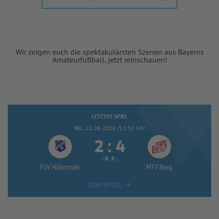
Wir zeigen euch die spektakulärsten Szenen aus Bayerns
Amateurfußball, jetzt reinschauen!
LETZTES SPIEL
SO..
21.06.2026 /13:30 Uhr


:
( 
 )
:
FSV Höhenrain
MTV Berg
ZUM SPIEL