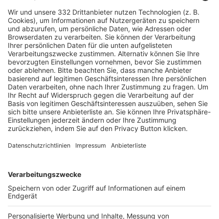
Kontakt
HÄUFIG BESUCHTE SEITEN
Pässe und Vereinswechsel
Trainerausbildung
Schulungsangebot Vereinsmitarbeiter
BFV-Geschäftsstellen
Trainerbörse
Login SpielPlus
FOLGE DEM BFV