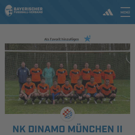
MENÜ
Jetzt einloggen
Als Favorit hinzufügen
ERGEBNISSE & WETTBEWERBE
NEUIGKEITEN
SPIELBETRIEB & VERBANDSLEBEN
AUSBILDUNG & FÖRDERUNG
DER VERBAND
NK DINAMO MÜNCHEN II