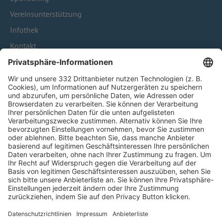
Vereinsunterstützung
Infothek
Kontakt
HÄUFIG BESUCHTE SEITEN
Pässe und Vereinswechsel
Trainerausbildung
Schulungsangebot Vereinsmitarbeiter
BFV-Geschäftsstellen
Trainerbörse
Login SpielPlus
FOLGE DEM BFV