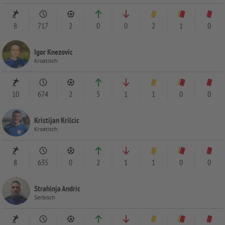
8
717
2
0
0
2
1
0
Igor Knezovic
Kroatisch
10
674
2
5
1
1
0
0
Kristijan Krilcic
Kroatisch
8
635
0
2
1
1
0
0
Strahinja Andric
Serbisch