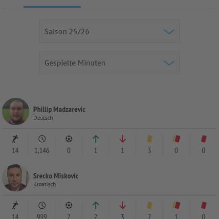
Phillip Madzarevic
Deutsch
14
1,146
0
1
1
3
0
0
Srecko Miskovic
Kroatisch
14
999
2
2
3
2
1
0