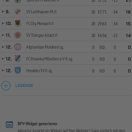
8.
20
37:52
-15
21
SV Lochhausen M. II
9.
20
37:71
-34
16
FC Oly. Moosach II
10.
20
29:63
-34
15
SV Türkspor Allach II
11.
20
34:56
-22
14
Afghanistan Motahed zg.
12.
0
0:0
0
0
FC Posavina München e.V II zg.
12.
0
0:0
0
0
Herakles SV II zg.
12.
0
0:0
0
0
LEGENDE
BFV-Widget generieren
Aktuelle Ansicht als Widget auf Ihre Website? Ganz einfach mit den