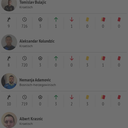
Tomislav Bulajic
Kroatisch
9
726
3
1
1
0
0
0
Aleksandar Kolundzic
Kroatisch
8
720
3
0
0
3
1
0
Nemanja Adamovic
Bosnisch-herzegowinisch
10
719
0
3
2
3
0
0
Albert Krasnic
Kroatisch