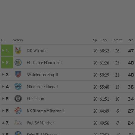
Pl.
Verein
Sp.
Torv.
Tordiff.
Pkt.
DJK Würmtal
1.
20
68:32
36
47
FC Ukraine München II
2.
20
61:26
35
40
SV Untermenzing III
3.
20
50:29
21
40
Münchner Kickers II
4.
20
55:40
15
36
FC Freiham
5.
20
61:51
10
34
NK Dinamo München II
6.
20
44:49
-5
27
Post-SV München
7.
20
49:56
-7
24
Spfrd BIH München II