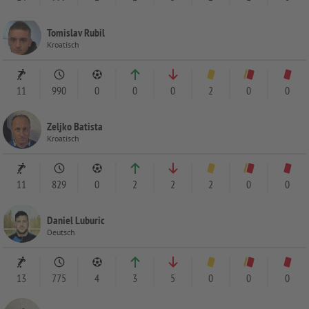
Tomislav Rubil
Kroatisch
11
990
0
0
0
2
0
0
Zeljko Batista
Kroatisch
11
829
0
2
2
2
0
0
Daniel Luburic
Deutsch
13
775
4
3
5
0
0
0