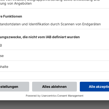
chste Spiele
Letzte Spiele
Kompletter Spielplan
piele.