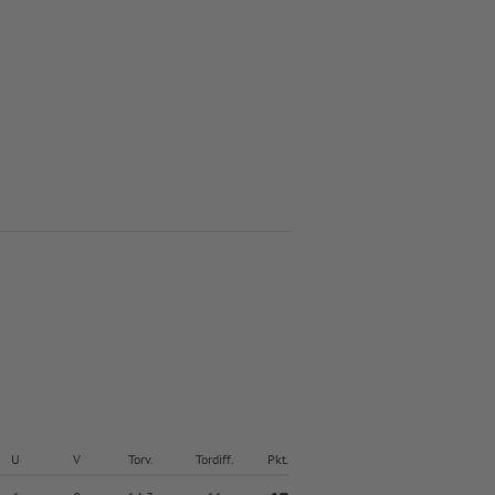
U
V
Torv.
Tordiff.
Pkt.