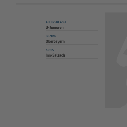
ALTERSKLASSE
D-Junioren
BEZIRK
Oberbayern
KREIS
Inn/Salzach