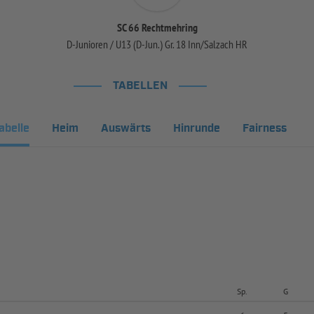
SC 66 Rechtmehring
D-Junioren / U13 (D-Jun.) Gr. 18 Inn/Salzach HR
TABELLEN
abelle
Heim
Auswärts
Hinrunde
Fairness
Sp.
G