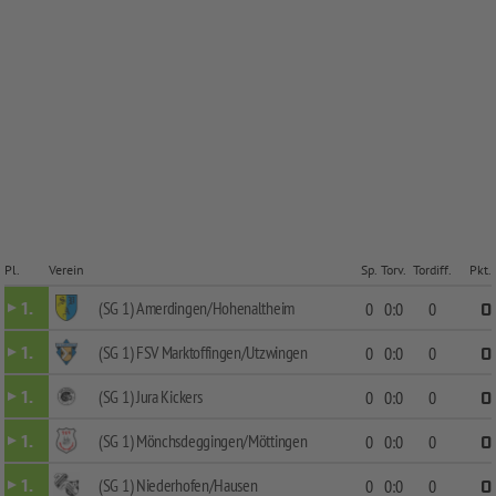
Pl.
Verein
Sp.
Torv.
Tordiff.
Pkt.
(SG 1) Amerdingen/Hohenaltheim
1.
0
0:0
0
0
(SG 1) FSV Marktoffingen/Utzwingen
1.
0
0:0
0
0
(SG 1) Jura Kickers
1.
0
0:0
0
0
(SG 1) Mönchsdeggingen/Möttingen
1.
0
0:0
0
0
(SG 1) Niederhofen/Hausen
1.
0
0:0
0
0