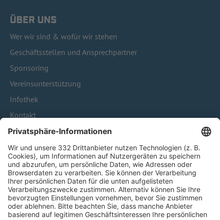
ÜBER UNS
Wer wir sind & wofür wir stehen
Geschäftsstellen und Ansprechpartner
Sponsoring
Vereinsunterstützung
Infothek
Kontakt
HÄUFIG BESUCHTE SEITEN
Pässe und Vereinswechsel
Trainerausbildung
Schulungsangebot Vereinsmitarbeiter
BFV-Geschäftsstellen