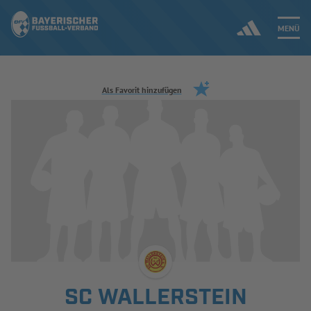
MENÜ
Jetzt einloggen
Als Favorit hinzufügen
ERGEBNISSE & WETTBEWERBE
NEUIGKEITEN
SPIELBETRIEB & VERBANDSLEBEN
AUSBILDUNG & FÖRDERUNG
DER VERBAND
SC WALLERSTEIN