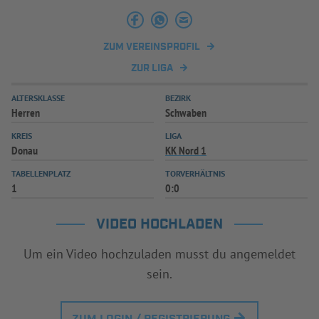
INFOTHEK
SPIELPLUS
ZUM VEREINSPROFIL
ZUR LIGA
ALTERSKLASSE
BEZIRK
Herren
Schwaben
KREIS
LIGA
Donau
KK Nord 1
TABELLENPLATZ
TORVERHÄLTNIS
1
0:0
VIDEO HOCHLADEN
Um ein Video hochzuladen musst du angemeldet
sein.