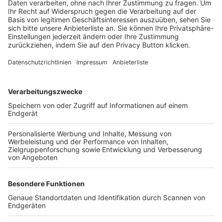
Trainerbörse
Login SpielPlus
FOLGE DEM BFV
TOP-VEREINE
TOP-PARTNER