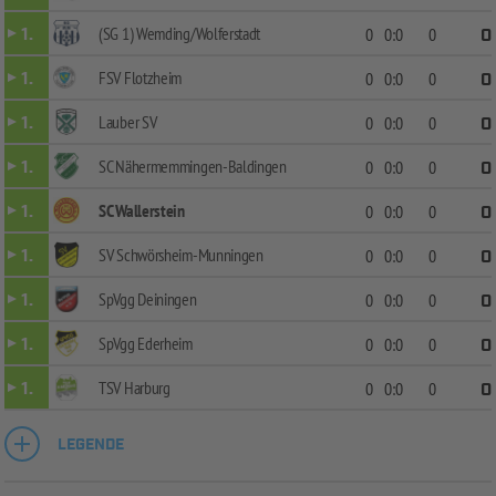
(SG 1) Wemding/Wolferstadt
1.
0
0:0
0
0
FSV Flotzheim
1.
0
0:0
0
0
Lauber SV
1.
0
0:0
0
0
SC Nähermemmingen-Baldingen
1.
0
0:0
0
0
SC Wallerstein
1.
0
0:0
0
0
SV Schwörsheim-Munningen
1.
0
0:0
0
0
SpVgg Deiningen
1.
0
0:0
0
0
SpVgg Ederheim
1.
0
0:0
0
0
TSV Harburg
1.
0
0:0
0
0
LEGENDE