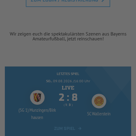
ZUM LOGIN / REGISTRIERUNG
Wir zeigen euch die spektakulärsten Szenen aus Bayerns
Amateurfußball, jetzt reinschauen!
LETZTES SPIEL
SO..
09.08.2026 /16:00 Uhr


:
( 
 )
:
(SG 1) Munzingen/
Birk
SC Wallerstein
hausen
ZUM SPIEL