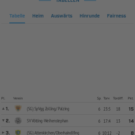
TABELLEN
Tabelle
Heim
Auswärts
Hinrunde
Fairness
Pl.
Verein
Sp.
Torv.
Tordiff.
Pkt.
(SG) SpVgg Zolling/ Palzing
1.
6
23:5
18
15
SV Vötting-Weihenstephan
2.
6
17:4
13
14
(SG) Attenkirchen/Oberhaindlfing
3.
6
10:12
-2
8