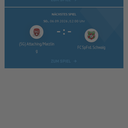
NÄCHSTES SPIEL
SO..
06.09.2026 /12:00 Uhr
-
:
-
(SG) Attaching/
Marzlin
FC SpFrd. Schwaig
g
ZUM SPIEL