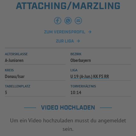
ATTACHING/MARZLING
INFOTHEK
SPIELPLUS
ZUM VEREINSPROFIL
ZUR LIGA
ALTERSKLASSE
BEZIRK
A-Junioren
Oberbayern
KREIS
LIGA
Donau/Isar
U 19 (A-Jun.) KK FS RR
TABELLENPLATZ
TORVERHÄLTNIS
5
10:14
VIDEO HOCHLADEN
Um ein Video hochzuladen musst du angemeldet
sein.