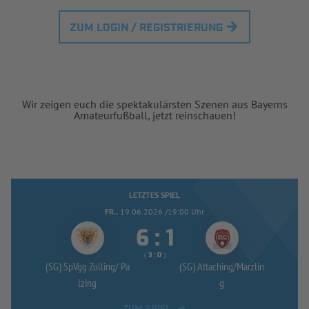
ZUM LOGIN / REGISTRIERUNG
Wir zeigen euch die spektakulärsten Szenen aus Bayerns
Amateurfußball, jetzt reinschauen!
LETZTES SPIEL
FR..
19.06.2026 /19:00 Uhr


:
( 
 )
:
(SG) SpVgg Zolling/
Pa
(SG) Attaching/
Marzlin
lzing
g
ZUM SPIEL