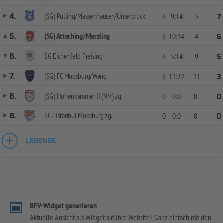
(SG) Pulling/Massenhausen/Unterbruck
4.
6
9:14
-5
7
(SG) Attaching/Marzling
5.
6
10:14
-4
6
SG Eichenfeld Freising
6.
6
5:14
-9
5
(SG) FC Moosburg/Wang
7.
6
11:22
-11
3
(SG) Hohenkammer II (NM) zg.
8.
0
0:0
0
0
SGT Istanbul Moosburg zg.
8.
0
0:0
0
0
LEGENDE
BFV-Widget generieren
Aktuelle Ansicht als Widget auf Ihre Website? Ganz einfach mit den