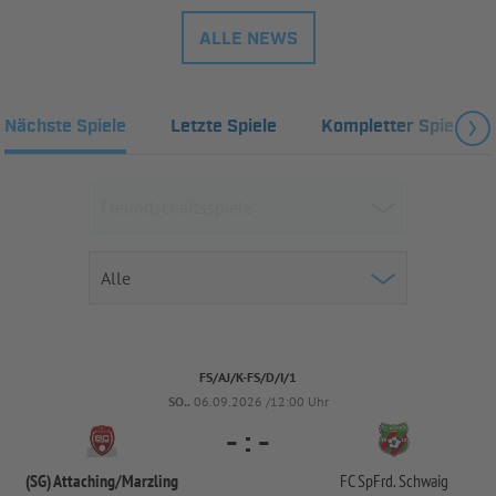
ALLE NEWS
Nächste Spiele
Letzte Spiele
Kompletter Spielplan
FS/AJ/K-FS/D/I/1
SO..
06.09.2026 /12:00 Uhr
-
:
-
(SG) Attaching/
Marzling
FC SpFrd. Schwaig