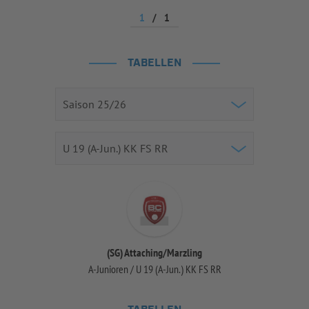
1
/
1
TABELLEN
(SG) Attaching/Marzling
A-Junioren / U 19 (A-Jun.) KK FS RR