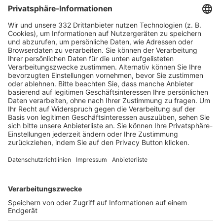
HÄUFIG BESUCHTE SEITEN
Pässe und Vereinswechsel
Trainerausbildung
Schulungsangebot Vereinsmitarbeiter
BFV-Geschäftsstellen
Trainerbörse
Login SpielPlus
FOLGE DEM BFV
TOP-VEREINE