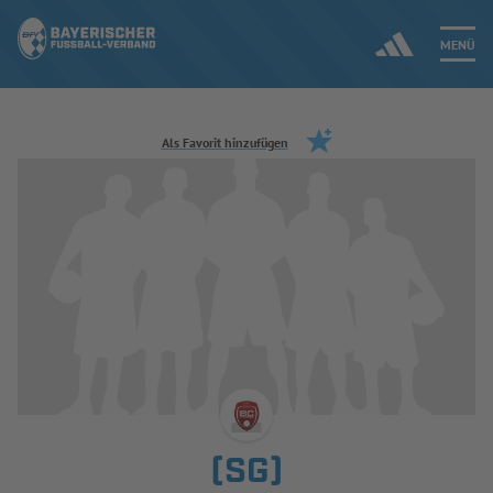
MENÜ
Jetzt einloggen
Als Favorit hinzufügen
ERGEBNISSE & WETTBEWERBE
NEUIGKEITEN
SPIELBETRIEB & VERBANDSLEBEN
AUSBILDUNG & FÖRDERUNG
DER VERBAND
(SG)