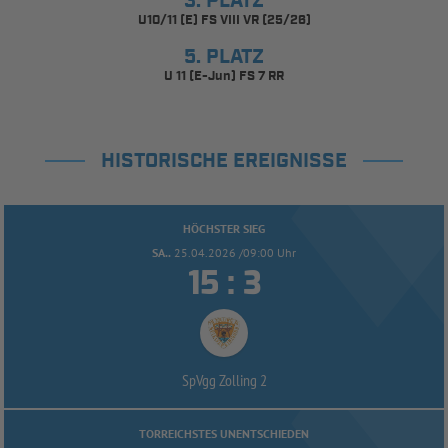
3. PLATZ
U10/11 (E) FS VIII VR (25/26)
5. PLATZ
U 11 (E-Jun) FS 7 RR
HISTORISCHE EREIGNISSE
HÖCHSTER SIEG
SA..
25.04.2026 /09:00 Uhr


:
SpVgg Zolling 2
TORREICHSTES UNENTSCHIEDEN