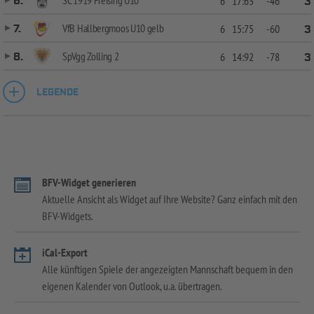
6.
6
17:63
-46
3
VfB Hallbergmoos U10 gelb
7.
6
15:75
-60
3
SpVgg Zolling 2
8.
6
14:92
-78
3
LEGENDE
BFV-Widget generieren
Aktuelle Ansicht als Widget auf Ihre Website? Ganz einfach mit den
BFV-Widgets.
iCal-Export
Alle künftigen Spiele der angezeigten Mannschaft bequem in den
eigenen Kalender von Outlook, u.a. übertragen.