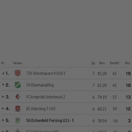
Pl.
Verein
Sp.
Torv.
Tordiff.
Pkt.
TSV Allershausen 4 U10 1
1.
7
85:20
65
19
SV Oberhaindlfing
2.
7
61:20
41
18
FC Ampertal Unterbruck 2
3.
6
74:19
55
13
BC Attaching 3 U10
4.
6
60:21
39
12
SG Eichenfeld Freising U11- 3
5.
6
38:54
-16
3
SC 1919 Freising U10