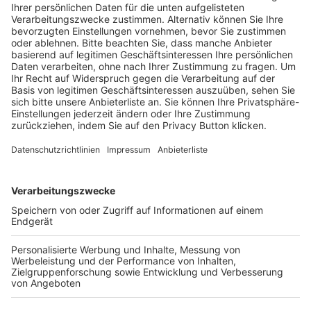
Trainerausbildung
Schulungsangebot Vereinsmitarbeiter
BFV-Geschäftsstellen
Trainerbörse
Login SpielPlus
FOLGE DEM BFV
TOP-VEREINE
TOP-PARTNER