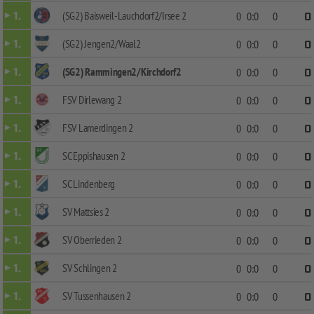
(SG2) Baisweil-Lauchdorf2/Irsee 2
1.
0
0:0
0
0
(SG2) Jengen2/Waal2
1.
0
0:0
0
0
(SG2) Rammingen2/Kirchdorf2
1.
0
0:0
0
0
FSV Dirlewang 2
1.
0
0:0
0
0
FSV Lamerdingen 2
1.
0
0:0
0
0
SC Eppishausen 2
1.
0
0:0
0
0
SC Lindenberg
1.
0
0:0
0
0
SV Mattsies 2
1.
0
0:0
0
0
SV Oberrieden 2
1.
0
0:0
0
0
SV Schlingen 2
1.
0
0:0
0
0
SV Tussenhausen 2
1.
0
0:0
0
0