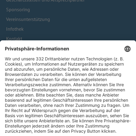
Sponsoring
Vereinsunterstützung
Infothek
Kontakt
HÄUFIG BESUCHTE SEITEN
Pässe und Vereinswechsel
Trainerausbildung
Schulungsangebot Vereinsmitarbeiter
BFV-Geschäftsstellen
Trainerbörse
Login SpielPlus
FOLGE DEM BFV