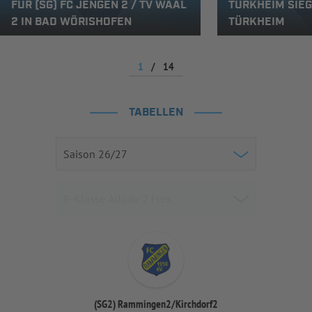
FÜR (SG) FC JENGEN 2 / TV WAAL
TÜRKHEIM SIEG
2 IN BAD WÖRISHOFEN
TÜRKHEIM
1
/
14
TABELLEN
(SG2) Rammingen2/Kirchdorf2