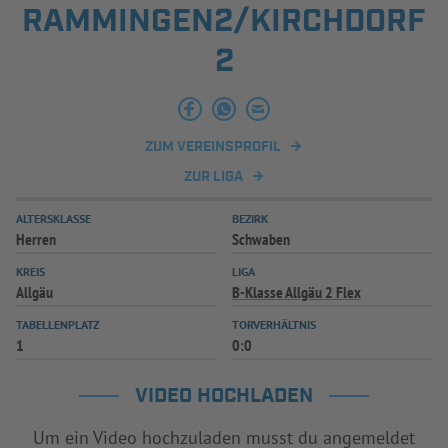
RAMMINGEN2/KIRCHDORF
INFOTHEK
SPIELPLUS
2
ZUM VEREINSPROFIL
ZUR LIGA
ALTERSKLASSE
BEZIRK
Herren
Schwaben
KREIS
LIGA
Allgäu
B-Klasse Allgäu 2 Flex
TABELLENPLATZ
TORVERHÄLTNIS
1
0:0
VIDEO HOCHLADEN
Um ein Video hochzuladen musst du angemeldet