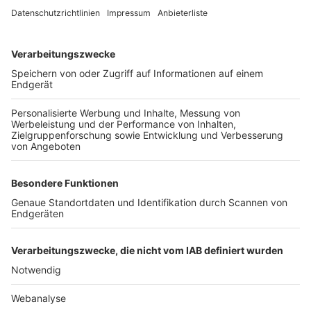
TOP-VEREINE
TOP-PARTNER
SFV
DFB
UEFA
FIFA