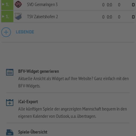
SVO Germaringen 3
1.
0
0:0
0
0
TSV Zaisertshofen 2
1.
0
0:0
0
0
LEGENDE
BFV-Widget generieren
Aktuelle Ansicht als Widget auf Ihre Website? Ganz einfach mit den
BFV-Widgets.
iCal-Export
Alle künftigen Spiele der angezeigten Mannschaft bequem in den
eigenen Kalender von Outlook, u.a. übertragen.
Spiele-Übersicht