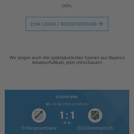
sein.
ZUM LOGIN / REGISTRIERUNG
Wir zeigen euch die spektakulärsten Szenen aus Bayerns
Amateurfußball, jetzt reinschauen!
LETZTES SPIEL
SO..
02.08.2026 /13:00 Uhr


:
( 
 )
:
SV Obergessertshause
(SG2) Rammingen2/
Ki