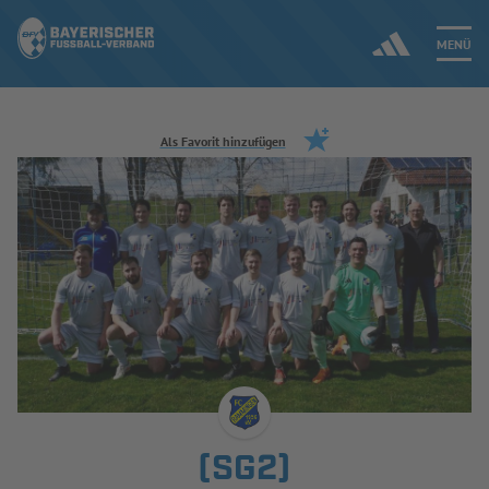
MENÜ
Jetzt einloggen
Als Favorit hinzufügen
ERGEBNISSE & WETTBEWERBE
NEUIGKEITEN
SPIELBETRIEB & VERBANDSLEBEN
AUSBILDUNG & FÖRDERUNG
DER VERBAND
(SG2)