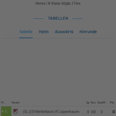
Herren / B-Klasse Allgäu 2 Flex
TABELLEN
Tabelle
Heim
Auswärts
Hinrunde
Pl.
Verein
Sp.
Torv.
Tordiff.
Pkt.
(SG 2) SV Breitenbrunn /FC Loppenhausen
1.
0
0:0
0
0