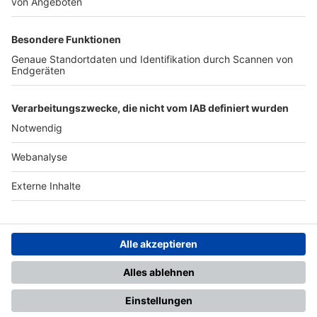
TOP-PARTNER
SFV
DFB
UEFA
FIFA
Nutzungsbedingungen
Datenschutz
Impressum