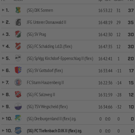
(SG) DJK Sonnen
1.
16
53:22
31
37
JFG Unterer Donauwald II
2.
16
48:19
29
35
(SG) SV Prag
3.
16
42:30
12
30
(SG) FC Schalding l.d.D. (flex)
4.
16
47:35
12
30
(SG) SpVgg Kirchdorf-Eppenschlag II (flex)
5.
16
42:41
1
20
(SG) SV Gottsdorf (flex)
6.
16
33:44
-11
17
FC Sturm Hauzenberg II
7.
16
22:36
-14
15
(SG) FC Salzweg II
8.
16
31:59
-28
12
(SG) TSV Wegscheid (flex)
9.
16
34:66
-32
10
(SG) Dreiburgenland II (flex) zg.
10.
0
0:0
0
0
(SG) FC Tiefenbach DJK II (flex) zg.
10.
0
0:0
0
0