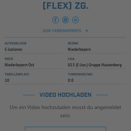
(FLEX) ZG.
ZUM VEREINSPROFIL
ALTERSKLASSE
BEZIRK
C-Junioren
Niederbayern
KREIS
LIGA
Niederbayern Ost
U15 (C-Jun.) Gruppe Hauzenberg
TABELLENPLATZ
TORVERHÄLTNIS
10
0:0
VIDEO HOCHLADEN
Um ein Video hochzuladen musst du angemeldet
sein.