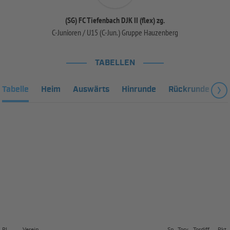
(SG) FC Tiefenbach DJK II (flex) zg.
C-Junioren / U15 (C-Jun.) Gruppe Hauzenberg
TABELLEN
Tabelle
Heim
Auswärts
Hinrunde
Rückrunde
Fa
Pl.
Verein
Sp.
Torv.
Tordiff.
Pkt.