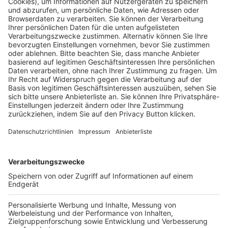
Pässe und Vereinswechsel
Trainerausbildung
Schulungsangebot Vereinsmitarbeiter
BFV-Geschäftsstellen
Trainerbörse
Login SpielPlus
FOLGE DEM BFV
TOP-VEREINE