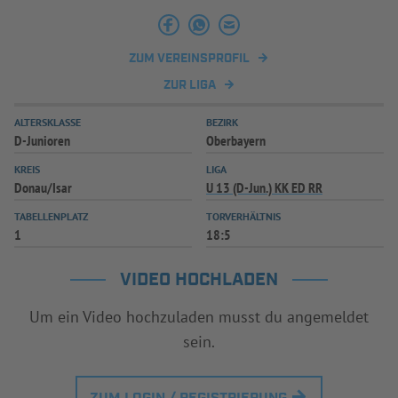
ZUM VEREINSPROFIL
ZUR LIGA
ALTERSKLASSE
BEZIRK
D-Junioren
Oberbayern
KREIS
LIGA
Donau/Isar
U 13 (D-Jun.) KK ED RR
TABELLENPLATZ
TORVERHÄLTNIS
1
18:5
VIDEO HOCHLADEN
Um ein Video hochzuladen musst du angemeldet
sein.