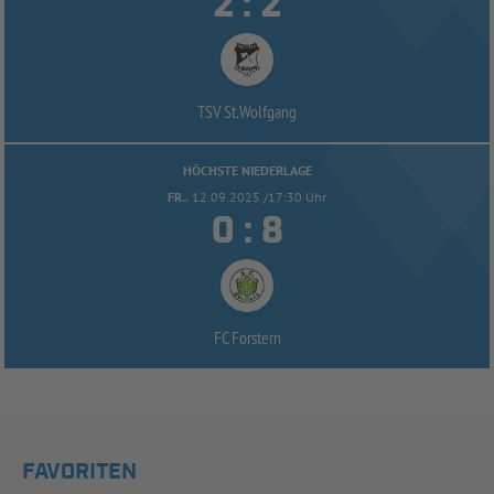


:
TSV St.Wolfgang
HÖCHSTE NIEDERLAGE
FR..
12.09.2025 /17:30 Uhr


:
FC Forstern
FAVORITEN