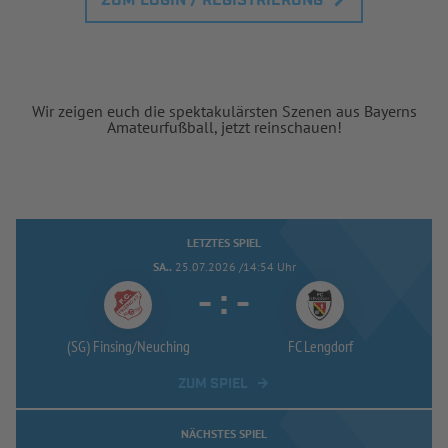
ZUM LOGIN / REGISTRIERUNG
Wir zeigen euch die spektakulärsten Szenen aus Bayerns
Amateurfußball, jetzt reinschauen!
LETZTES SPIEL
SA..
25.07.2026 /14:54 Uhr
-
:
-
(SG) Finsing/
Neuching
FC Lengdorf
ZUM SPIEL
NÄCHSTES SPIEL