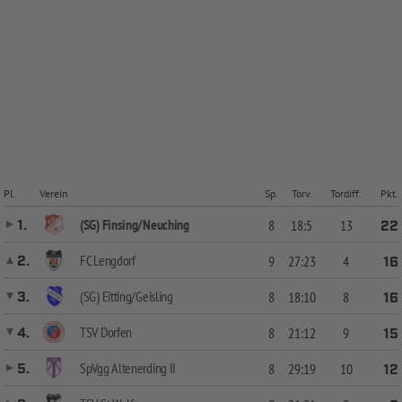
Pl.
Verein
Sp.
Torv.
Tordiff.
Pkt.
(SG) Finsing/Neuching
1.
8
18:5
13
22
FC Lengdorf
2.
9
27:23
4
16
(SG) Eitting/Geisling
3.
8
18:10
8
16
TSV Dorfen
4.
8
21:12
9
15
SpVgg Altenerding II
5.
8
29:19
10
12