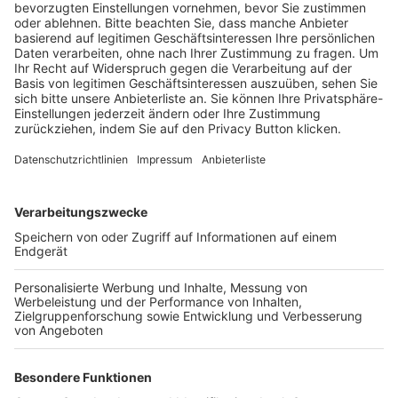
BFV-Geschäftsstellen
Trainerbörse
Login SpielPlus
FOLGE DEM BFV
TOP-VEREINE
TOP-PARTNER