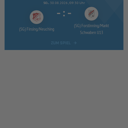
SO..
30.08.2026 /09:30 Uhr
-
:
-
(SG) Forstinning/
Markt
(SG) Finsing/
Neuching
Schwaben U13
ZUM SPIEL