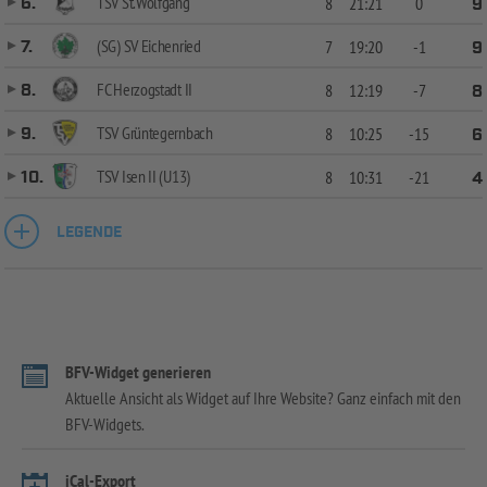
TSV St.Wolfgang
6.
8
21:21
0
9
(SG) SV Eichenried
7.
7
19:20
-1
9
FC Herzogstadt II
8.
8
12:19
-7
8
TSV Grüntegernbach
9.
8
10:25
-15
6
TSV Isen II (U13)
10.
8
10:31
-21
4
LEGENDE
BFV-Widget generieren
Aktuelle Ansicht als Widget auf Ihre Website? Ganz einfach mit den
BFV-Widgets.
iCal-Export