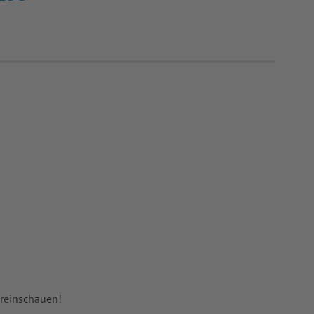
 reinschauen!