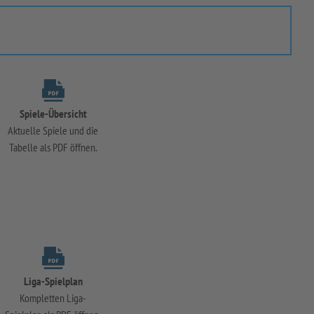
Spiele-Übersicht
Aktuelle Spiele und die
Tabelle als PDF öffnen.
Liga-Spielplan
Kompletten Liga-