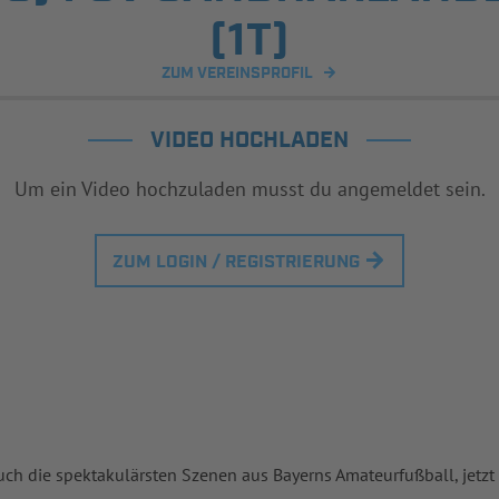
(1T)
ZUM VEREINSPROFIL
VIDEO HOCHLADEN
Um ein Video hochzuladen musst du angemeldet sein.
ZUM LOGIN / REGISTRIERUNG
uch die spektakulärsten Szenen aus Bayerns Amateurfußball, jetzt