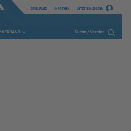
SPIELPLUS
INFOTHEK
JETZT EINLOGGEN
R VERBAND
Suche / Vereine