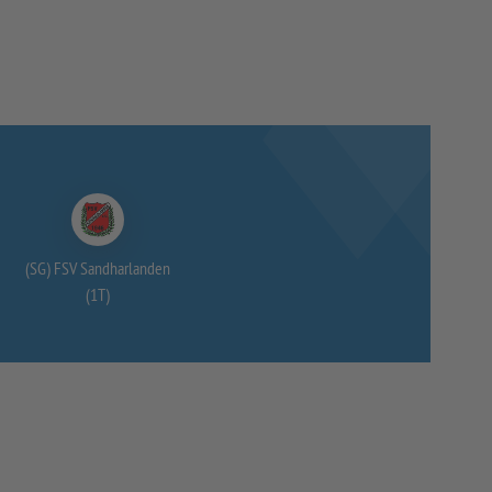
(SG) FSV Sandharlanden
(1T)