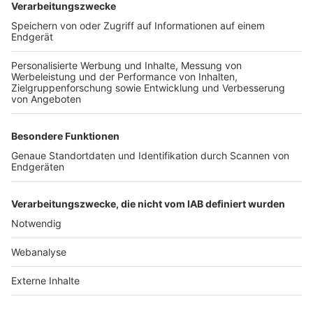
TOP-VEREINE
TOP-PARTNER
SFV
DFB
UEFA
FIFA
Nutzungsbedingungen
Datenschutz
Impressum