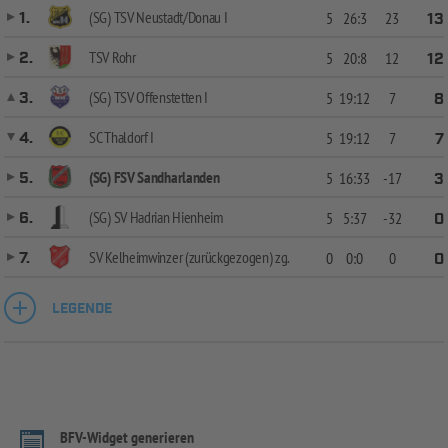
(SG) TSV Neustadt/Donau I
1.
5
26:3
23
13
TSV Rohr
2.
5
20:8
12
12
(SG) TSV Offenstetten I
3.
5
19:12
7
8
SC Thaldorf I
4.
5
19:12
7
7
(SG) FSV Sandharlanden
5.
5
16:33
-17
3
(SG) SV Hadrian Hienheim
6.
5
5:37
-32
0
SV Kelheimwinzer (zurückgezogen) zg.
7.
0
0:0
0
0
LEGENDE
BFV-Widget generieren