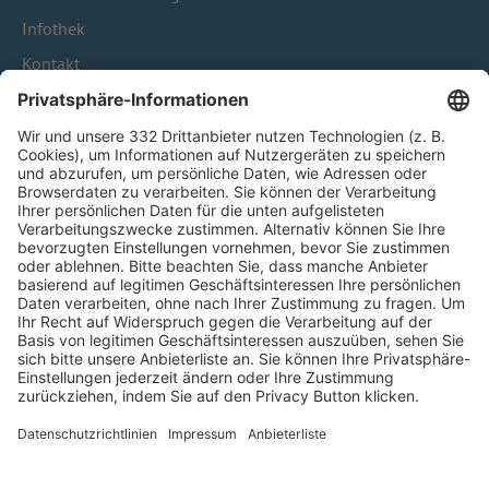
Infothek
Kontakt
HÄUFIG BESUCHTE SEITEN
Pässe und Vereinswechsel
Trainerausbildung
Schulungsangebot Vereinsmitarbeiter
BFV-Geschäftsstellen
Trainerbörse
Login SpielPlus
FOLGE DEM BFV