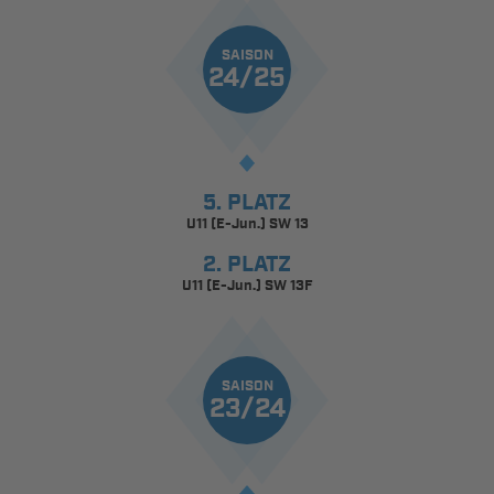
SAISON
24/25
5. PLATZ
U11 (E-Jun.) SW 13
2. PLATZ
U11 (E-Jun.) SW 13F
SAISON
23/24