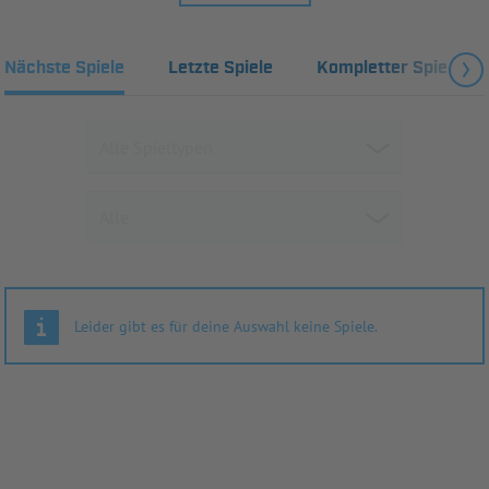
Nächste Spiele
Letzte Spiele
Kompletter Spielplan
Leider gibt es für deine Auswahl keine Spiele.