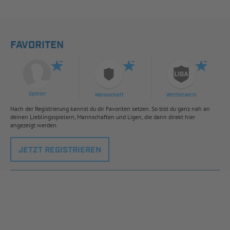
FAVORITEN
Spieler
Mannschaft
Wettbewerb
Nach der Registrierung kannst du dir Favoriten setzen. So bist du ganz nah an
deinen Lieblingsspielern, Mannschaften und Ligen, die dann direkt hier
angezeigt werden.
JETZT REGISTRIEREN