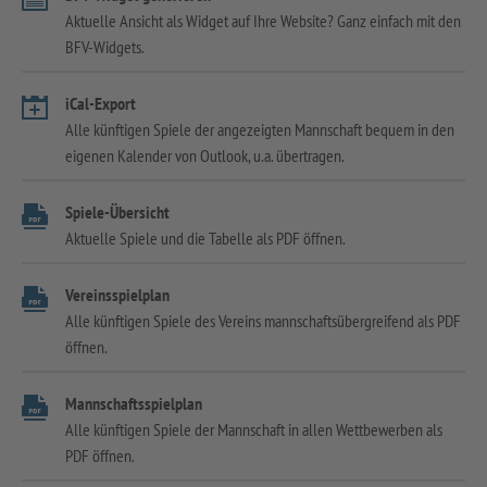
Aktuelle Ansicht als Widget auf Ihre Website? Ganz einfach mit den
BFV-Widgets.
iCal-Export
Alle künftigen Spiele der angezeigten Mannschaft bequem in den
eigenen Kalender von Outlook, u.a. übertragen.
Spiele-Übersicht
Aktuelle Spiele und die Tabelle als PDF öffnen.
Vereinsspielplan
Alle künftigen Spiele des Vereins mannschaftsübergreifend als PDF
öffnen.
Mannschaftsspielplan
Alle künftigen Spiele der Mannschaft in allen Wettbewerben als
PDF öffnen.