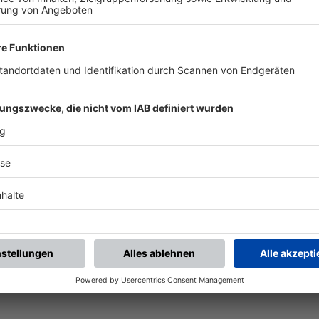
chste Spiele
Letzte Spiele
Kompletter Spielplan
piele.