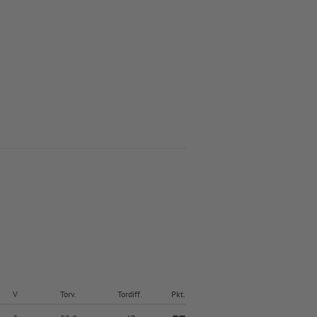
V
Torv.
Tordiff.
Pkt.