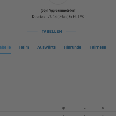
(SG) FVgg Gammelsdorf
D-Junioren / U 13 (D-Jun.) Gr FS 1 VR
TABELLEN
abelle
Heim
Auswärts
Hinrunde
Fairness
Sp.
G
U