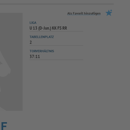
Als Favorit hinzufügen
LIGA
U 13 (D-Jun.) KK FS RR
TABELLENPLATZ
2
TORVERHÄLTNIS
37:11
RF