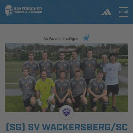
MENÜ
Jetzt einloggen
Als Favorit hinzufügen
ERGEBNISSE & WETTBEWERBE
NEUIGKEITEN
SPIELBETRIEB & VERBANDSLEBEN
AUSBILDUNG & FÖRDERUNG
DER VERBAND
(SG) SV WACKERSBERG/SC