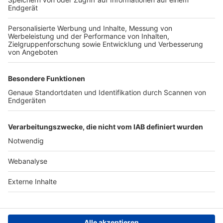
TOP-VEREINE
TOP-PARTNER
SFV
DFB
UEFA
FIFA
Nutzungsbedingungen
Datenschutz
Impressum