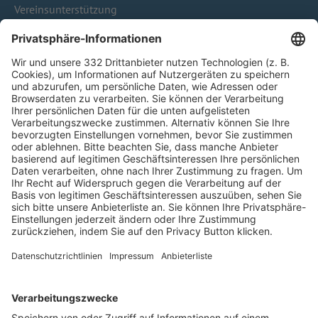
Vereinsunterstützung
Infothek
Kontakt
HÄUFIG BESUCHTE SEITEN
Pässe und Vereinswechsel
Trainerausbildung
Schulungsangebot Vereinsmitarbeiter
BFV-Geschäftsstellen
Trainerbörse
Login SpielPlus
FOLGE DEM BFV