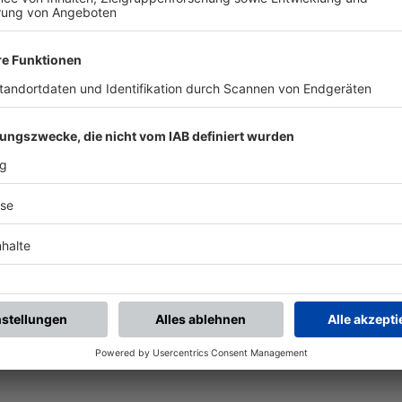
chste Spiele
Letzte Spiele
Kompletter Spielplan
piele.