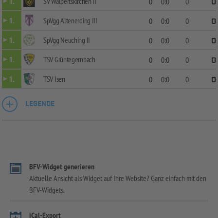
SV Walpertskirchen II
1.
0
0:0
0
0
SpVgg Altenerding III
1.
0
0:0
0
0
SpVgg Neuching II
1.
0
0:0
0
0
TSV Grüntegernbach
1.
0
0:0
0
0
TSV Isen
1.
0
0:0
0
0
LEGENDE
BFV-Widget generieren
Aktuelle Ansicht als Widget auf Ihre Website? Ganz einfach mit den
BFV-Widgets.
iCal-Export