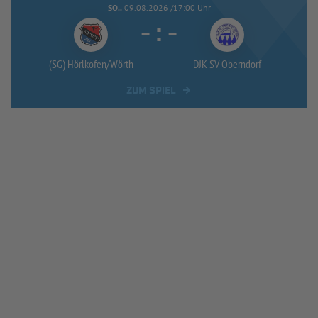
SO..
09.08.2026 /17:00 Uhr
-
:
-
(SG) Hörlkofen/
Wörth
DJK SV Oberndorf
ZUM SPIEL