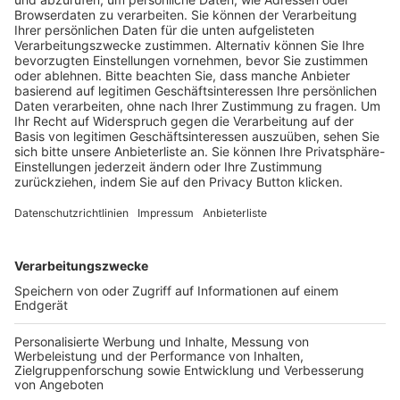
Trainerausbildung
Schulungsangebot Vereinsmitarbeiter
BFV-Geschäftsstellen
Trainerbörse
Login SpielPlus
FOLGE DEM BFV
TOP-VEREINE