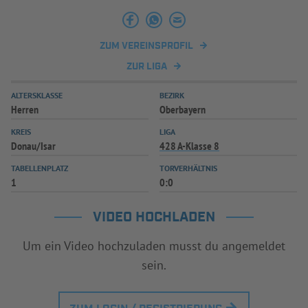
INFOTHEK
SPIELPLUS
ZUM VEREINSPROFIL
ZUR LIGA
ALTERSKLASSE
BEZIRK
Herren
Oberbayern
KREIS
LIGA
Donau/Isar
428 A-Klasse 8
TABELLENPLATZ
TORVERHÄLTNIS
1
0:0
VIDEO HOCHLADEN
Um ein Video hochzuladen musst du angemeldet
sein.