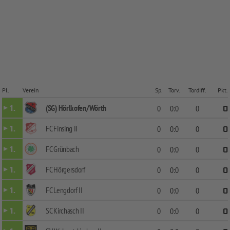
Pl.
Verein
Sp.
Torv.
Tordiff.
Pkt.
(SG) Hörlkofen/Wörth
1.
0
0:0
0
0
FC Finsing II
1.
0
0:0
0
0
FC Grünbach
1.
0
0:0
0
0
FC Hörgersdorf
1.
0
0:0
0
0
FC Lengdorf II
1.
0
0:0
0
0
SC Kirchasch II
1.
0
0:0
0
0