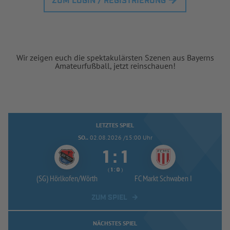
ZUM LOGIN / REGISTRIERUNG
Wir zeigen euch die spektakulärsten Szenen aus Bayerns
Amateurfußball, jetzt reinschauen!
LETZTES SPIEL
SO..
02.08.2026 /15:00 Uhr


:
( 
 )
:
(SG) Hörlkofen/
Wörth
FC Markt Schwaben I
ZUM SPIEL
NÄCHSTES SPIEL