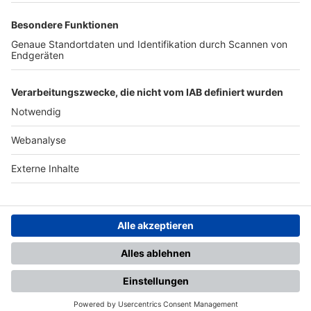
TOP-PARTNER
SFV
DFB
UEFA
FIFA
Nutzungsbedingungen
Datenschutz
Impressum