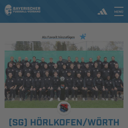
MENÜ
Jetzt einloggen
Als Favorit hinzufügen
ERGEBNISSE & WETTBEWERBE
NEUIGKEITEN
SPIELBETRIEB & VERBANDSLEBEN
AUSBILDUNG & FÖRDERUNG
DER VERBAND
(SG) HÖRLKOFEN/WÖRTH