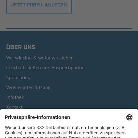
JETZT PROFIL ANLEGEN
ÜBER UNS
Wer wir sind & wofür wir stehen
Geschäftsstellen und Ansprechpartner
Sponsoring
Vereinsunterstützung
Infothek
Kontakt
HÄUFIG BESUCHTE SEITEN
Pässe und Vereinswechsel