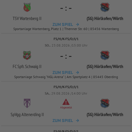
-
:
-
TSV Wartenberg II
(SG) Hörlkofen/
Wörth
ZUM SPIEL
Sportanlage Wartenberg, Platz 1 | Thenner Str. 60 | 85456 Wartenberg
FS/H/K-FS/D/I/1
SO..
23.08.2026 /15:00 Uhr
-
:
-
FC Spfr. Schwaig II
(SG) Hörlkofen/
Wörth
ZUM SPIEL
Sportanlage Schwaig "NGL-Arena" | Am Sportplatz 4 | 85445 Oberding
FS/H/K-FS/D/I/1
SA..
29.08.2026 /14:00 Uhr
Abgesetzt
SpVgg Altenerding II
(SG) Hörlkofen/
Wörth
ZUM SPIEL
FS/H/K-FS/D/I/1