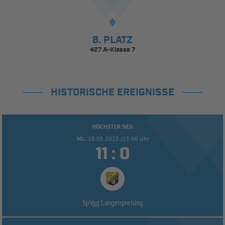
8. PLATZ
427 A-Klasse 7
HISTORISCHE EREIGNISSE
HÖCHSTER SIEG
SO..
18.05.2025 /15:00 Uhr


:
SpVgg Langenpreising