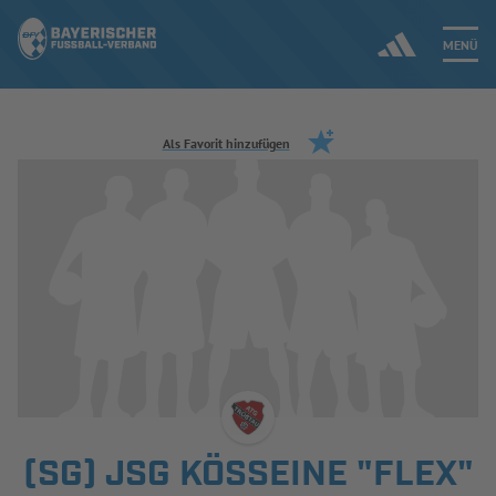
MENÜ
Jetzt einloggen
Als Favorit hinzufügen
ERGEBNISSE & WETTBEWERBE
NEUIGKEITEN
SPIELBETRIEB & VERBANDSLEBEN
AUSBILDUNG & FÖRDERUNG
DER VERBAND
(SG) JSG KÖSSEINE "FLEX"