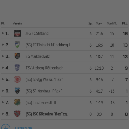
Pl.
Verein
Sp.
Torv.
Tordiff.
Pkt.
JFG FC Stiftland
1.
6
21:6
15
16
(SG) FC Eintracht Münchberg I
2.
6
16:6
10
13
SG Marktredwitz
3.
6
18:7
11
13
TSV Arzberg-Röthenbach
4.
6
12:10
2
9
(SG) SpVgg Wiesau "flex"
5.
6
9:16
-7
7
(SG) SF Kondrau II "flex"
6.
6
4:17
-13
1
(SG) Tirschenreuth II
7.
6
1:19
-18
1
(SG) JSG Kösseine "flex" zg.
8.
0
0:0
0
0
LEGENDE