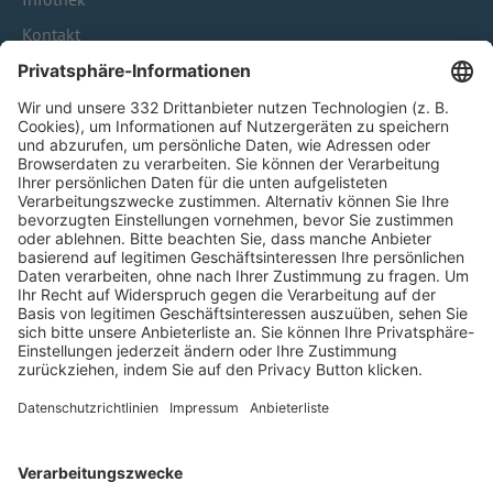
Kontakt
HÄUFIG BESUCHTE SEITEN
Pässe und Vereinswechsel
Trainerausbildung
Schulungsangebot Vereinsmitarbeiter
BFV-Geschäftsstellen
Trainerbörse
Login SpielPlus
FOLGE DEM BFV