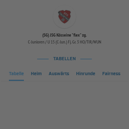
(SG) JSG Kösseine "flex" zg.
C-Junioren / U 15 (C-Jun.) Fj. Gr. 3 HO/TIR/WUN
TABELLEN
Tabelle
Heim
Auswärts
Hinrunde
Fairness