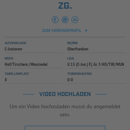
ZG.
INFOTHEK
SPIELPLUS
ZUM VEREINSPROFIL
ALTERSKLASSE
BEZIRK
C-Junioren
Oberfranken
KREIS
LIGA
Hof/Tirschenr./Wunsiedel
U 15 (C-Jun.) Fj. Gr. 3 HO/TIR/WUN
TABELLENPLATZ
TORVERHÄLTNIS
8
0:0
VIDEO HOCHLADEN
Um ein Video hochzuladen musst du angemeldet
sein.