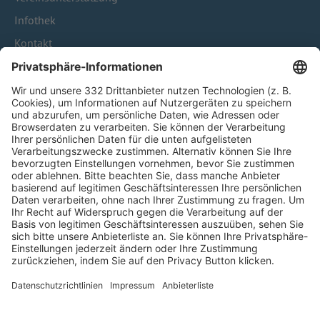
Infothek
Kontakt
HÄUFIG BESUCHTE SEITEN
Pässe und Vereinswechsel
Trainerausbildung
Schulungsangebot Vereinsmitarbeiter
BFV-Geschäftsstellen
Trainerbörse
Login SpielPlus
FOLGE DEM BFV