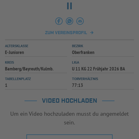
II
ZUM VEREINSPROFIL
ALTERSKLASSE
BEZIRK
E-Junioren
Oberfranken
KREIS
LIGA
Bamberg/Bayreuth/Kulmb.
U 11 KG 22 Frühjahr 2026 BA
TABELLENPLATZ
TORVERHÄLTNIS
1
77:13
VIDEO HOCHLADEN
Um ein Video hochzuladen musst du angemeldet
sein.