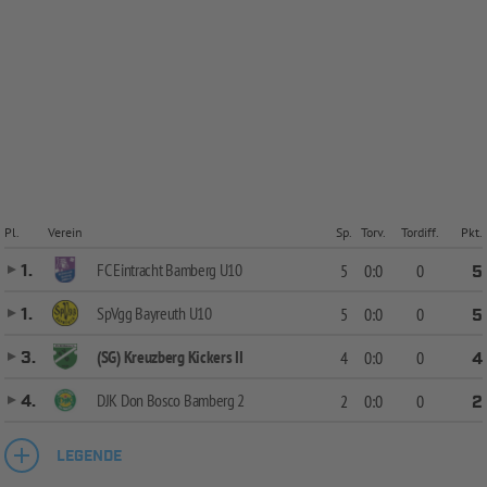
Pl.
Verein
Sp.
Torv.
Tordiff.
Pkt.
FC Eintracht Bamberg U10
1.
5
0:0
0
5
SpVgg Bayreuth U10
1.
5
0:0
0
5
(SG) Kreuzberg Kickers II
3.
4
0:0
0
4
DJK Don Bosco Bamberg 2
4.
2
0:0
0
2
LEGENDE