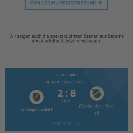
ZUM LOGIN / REGISTRIERUNG
Wir zeigen euch die spektakulärsten Szenen aus Bayerns
Amateurfußball, jetzt reinschauen!
LETZTES SPIEL
FR..
03.07.2026 /17:30 Uhr


:
( 
 )
:
(SG) Kreuzberg Kicker
JSG Zeegenbachtal II
s II
ZUM SPIEL