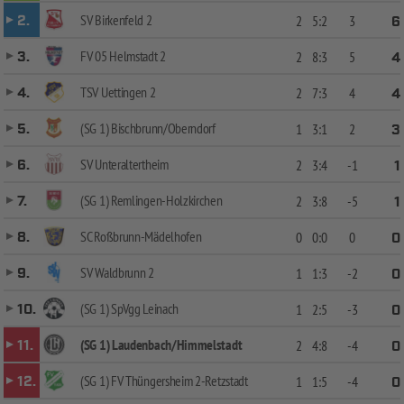
SV Birkenfeld 2
2.
2
5:2
3
6
FV 05 Helmstadt 2
3.
2
8:3
5
4
TSV Uettingen 2
4.
2
7:3
4
4
(SG 1) Bischbrunn/Oberndorf
5.
1
3:1
2
3
SV Unteraltertheim
6.
2
3:4
-1
1
(SG 1) Remlingen-Holzkirchen
7.
2
3:8
-5
1
SC Roßbrunn-Mädelhofen
8.
0
0:0
0
0
SV Waldbrunn 2
9.
1
1:3
-2
0
(SG 1) SpVgg Leinach
10.
1
2:5
-3
0
(SG 1) Laudenbach/Himmelstadt
11.
2
4:8
-4
0
(SG 1) FV Thüngersheim 2-Retzstadt
12.
1
1:5
-4
0