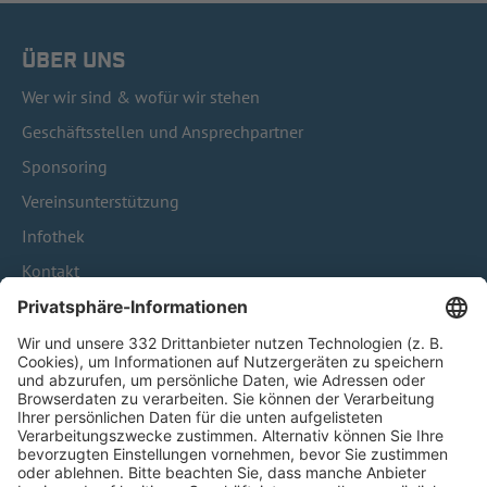
ÜBER UNS
Wer wir sind & wofür wir stehen
Geschäftsstellen und Ansprechpartner
Sponsoring
Vereinsunterstützung
Infothek
Kontakt
HÄUFIG BESUCHTE SEITEN
Pässe und Vereinswechsel
Trainerausbildung
Schulungsangebot Vereinsmitarbeiter
BFV-Geschäftsstellen