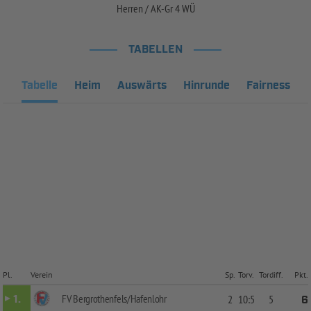
Herren / AK-Gr 4 WÜ
TABELLEN
Tabelle
Heim
Auswärts
Hinrunde
Fairness
Pl.
Verein
Sp.
Torv.
Tordiff.
Pkt.
FV Bergrothenfels/Hafenlohr
1.
2
10:5
5
6