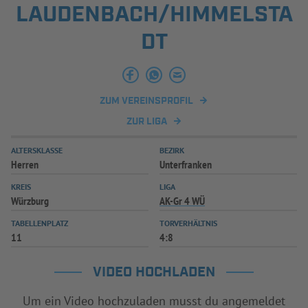
LAUDENBACH/HIMMELSTA
INFOTHEK
SPIELPLUS
DT
ZUM VEREINSPROFIL
ZUR LIGA
ALTERSKLASSE
BEZIRK
Herren
Unterfranken
KREIS
LIGA
Würzburg
AK-Gr 4 WÜ
TABELLENPLATZ
TORVERHÄLTNIS
11
4:8
VIDEO HOCHLADEN
Um ein Video hochzuladen musst du angemeldet