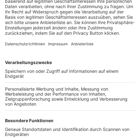
Trainerbörse
Login SpielPlus
FOLGE DEM BFV
TOP-VEREINE
TOP-PARTNER