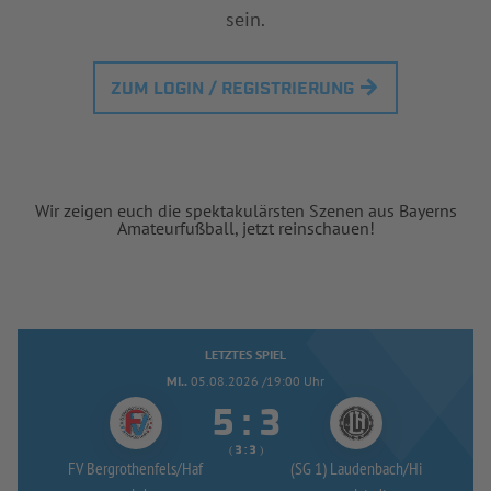
sein.
ZUM LOGIN / REGISTRIERUNG
Wir zeigen euch die spektakulärsten Szenen aus Bayerns
Amateurfußball, jetzt reinschauen!
LETZTES SPIEL
MI..
05.08.2026 /19:00 Uhr


:
( 
 )
:
FV Bergrothenfels/
Haf
(SG 1) Laudenbach/
Hi