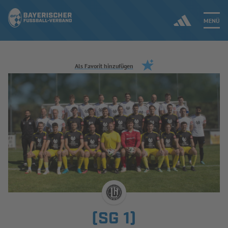
MENÜ
Jetzt einloggen
Als Favorit hinzufügen
ERGEBNISSE & WETTBEWERBE
NEUIGKEITEN
SPIELBETRIEB & VERBANDSLEBEN
AUSBILDUNG & FÖRDERUNG
DER VERBAND
(SG 1)