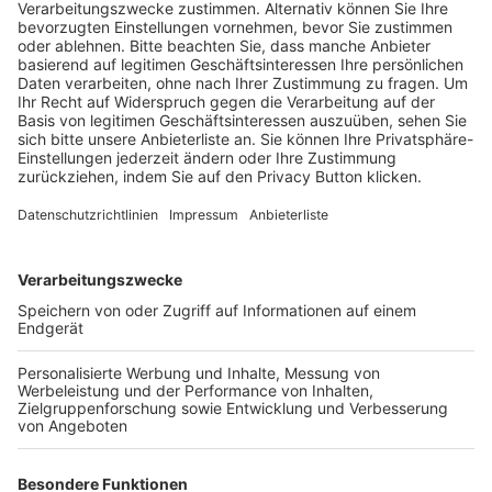
Schulungsangebot Vereinsmitarbeiter
BFV-Geschäftsstellen
Trainerbörse
Login SpielPlus
FOLGE DEM BFV
TOP-VEREINE
TOP-PARTNER