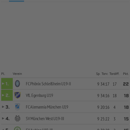
Pl.
Verein
Sp.
Torv.
Tordiff.
Pkt.
FC Phönix Schleißheim U19-II
1.
9
34:17
17
22
VfL Egenburg U19
2.
9
34:16
18
18
FC Alemannia München U19
3.
9
20:16
4
18
SV München West U19-III
4.
9
25:22
3
15
SV Aubing U19-III