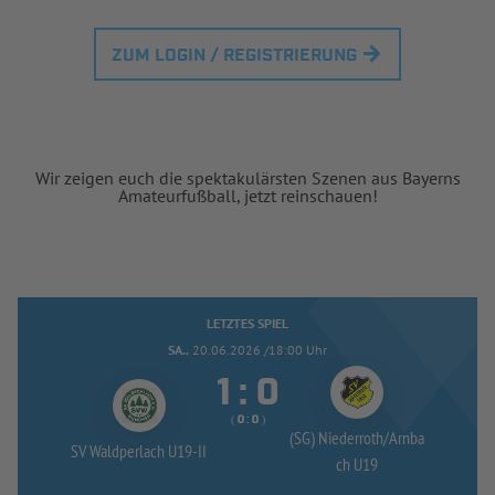
ZUM LOGIN / REGISTRIERUNG
Wir zeigen euch die spektakulärsten Szenen aus Bayerns
Amateurfußball, jetzt reinschauen!
LETZTES SPIEL
SA..
20.06.2026 /18:00 Uhr


:
( 
 )
:
(SG) Niederroth/
Arnba
SV Waldperlach U19-
II
ch U19