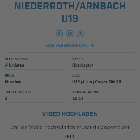
NIEDERROTH/ARNBACH
INFOTHEK
SPIELPLUS
U19
ZUM VEREINSPROFIL
ALTERSKLASSE
BEZIRK
A-Junioren
Oberbayern
KREIS
LIGA
München
U19 (A-Jun.) Gruppe Süd RR
TABELLENPLATZ
TORVERHÄLTNIS
2
18:12
VIDEO HOCHLADEN
Um ein Video hochzuladen musst du angemeldet
sein.