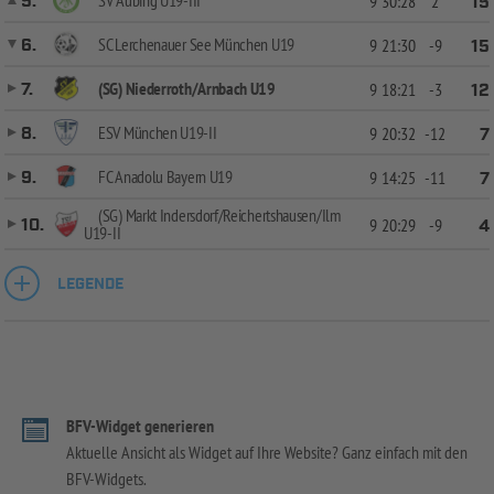
5.
9
30:28
2
15
SC Lerchenauer See München U19
6.
9
21:30
-9
15
(SG) Niederroth/Arnbach U19
7.
9
18:21
-3
12
ESV München U19-II
8.
9
20:32
-12
7
FC Anadolu Bayern U19
9.
9
14:25
-11
7
(SG) Markt Indersdorf/Reichertshausen/Ilm
10.
9
20:29
-9
4
U19-II
LEGENDE
BFV-Widget generieren
Aktuelle Ansicht als Widget auf Ihre Website? Ganz einfach mit den
BFV-Widgets.