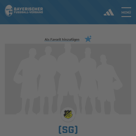
MENÜ
Jetzt einloggen
Als Favorit hinzufügen
ERGEBNISSE & WETTBEWERBE
NEUIGKEITEN
SPIELBETRIEB & VERBANDSLEBEN
AUSBILDUNG & FÖRDERUNG
DER VERBAND
(SG)