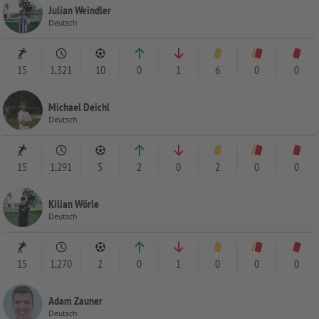
Julian Weindler
Deutsch
15
1,321
10
0
1
6
0
0
Michael Deichl
Deutsch
15
1,291
5
2
0
2
0
0
Kilian Wörle
Deutsch
15
1,270
2
0
1
0
0
0
Adam Zauner
Deutsch