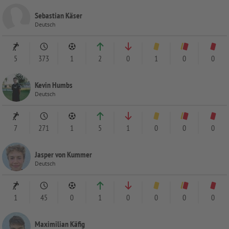
Sebastian Käser
Deutsch
5
373
1
2
0
1
0
0
Kevin Humbs
Deutsch
7
271
1
5
1
0
0
0
Jasper von Kummer
Deutsch
1
45
0
1
0
0
0
0
Maximilian Käfig