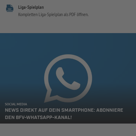
Liga-Spielplan
Kompletten Liga-Spielplan als PDF öffnen.
SOCIAL MEDIA
NEWS DIREKT AUF DEIN SMARTPHONE: ABONNIERE
DEN BFV-WHATSAPP-KANAL!