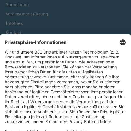
Sponsoring
Vereinsunterstützung
Infothek
Kontakt
HÄUFIG BESUCHTE SEITEN
Pässe und Vereinswechsel
Trainerausbildung
Schulungsangebot Vereinsmitarbeiter
BFV-Geschäftsstellen
Trainerbörse
Login SpielPlus
FOLGE DEM BFV