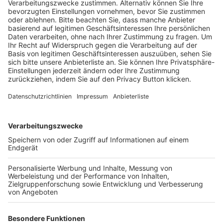
Schulungsangebot Vereinsmitarbeiter
BFV-Geschäftsstellen
Trainerbörse
Login SpielPlus
FOLGE DEM BFV
TOP-VEREINE
TOP-PARTNER