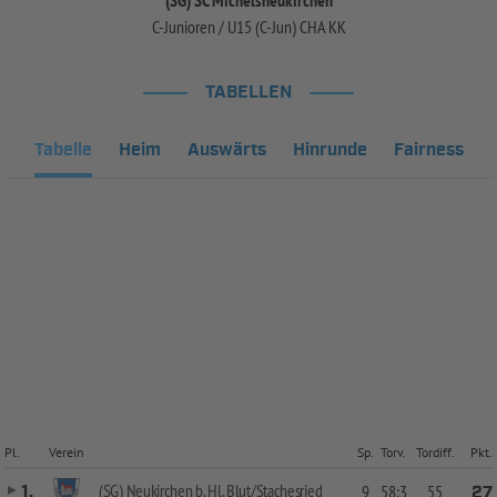
C-Junioren / U15 (C-Jun) CHA KK
TABELLEN
Tabelle
Heim
Auswärts
Hinrunde
Fairness
Pl.
Verein
Sp.
Torv.
Tordiff.
Pkt.
(SG) Neukirchen b. Hl. Blut/Stachesried
1.
9
58:3
55
27