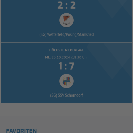


:
(SG) Wetterfeld/
Pösing/
Stamsried
HÖCHSTE NIEDERLAGE
MI..
23.10.2024 /18:30 Uhr


:
(SG) SSV Schorndorf
FAVORITEN