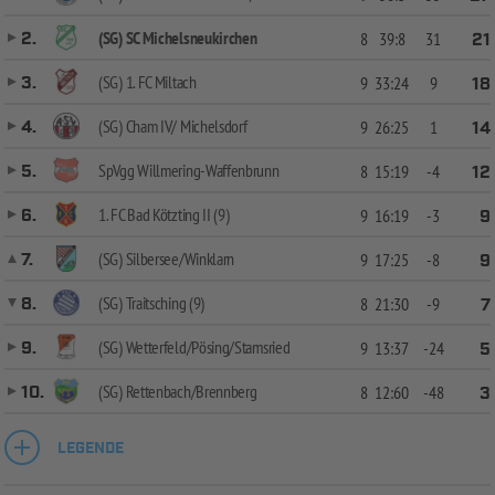
(SG) SC Michelsneukirchen
2.
8
39:8
31
21
(SG) 1. FC Miltach
3.
9
33:24
9
18
(SG) Cham IV/ Michelsdorf
4.
9
26:25
1
14
SpVgg Willmering-Waffenbrunn
5.
8
15:19
-4
12
1. FC Bad Kötzting II (9)
6.
9
16:19
-3
9
(SG) Silbersee/Winklarn
7.
9
17:25
-8
9
(SG) Traitsching (9)
8.
8
21:30
-9
7
(SG) Wetterfeld/Pösing/Stamsried
9.
9
13:37
-24
5
(SG) Rettenbach/Brennberg
10.
8
12:60
-48
3
LEGENDE