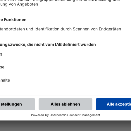
chste Spiele
Letzte Spiele
Kompletter Spielplan
piele.