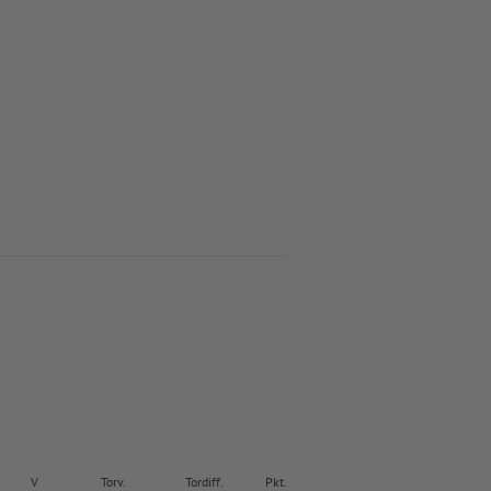
V
Torv.
Tordiff.
Pkt.