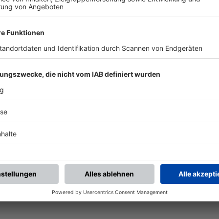
piele.