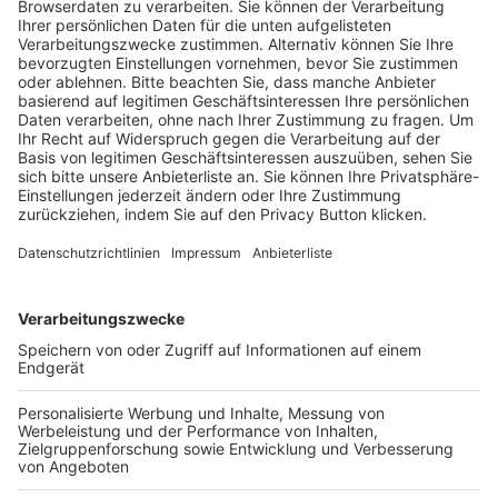
Trainerausbildung
Schulungsangebot Vereinsmitarbeiter
BFV-Geschäftsstellen
Trainerbörse
Login SpielPlus
FOLGE DEM BFV
TOP-VEREINE
TOP-PARTNER