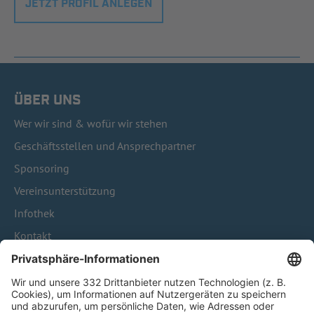
JETZT PROFIL ANLEGEN
ÜBER UNS
Wer wir sind & wofür wir stehen
Geschäftsstellen und Ansprechpartner
Sponsoring
Vereinsunterstützung
Infothek
Kontakt
HÄUFIG BESUCHTE SEITEN
Pässe und Vereinswechsel