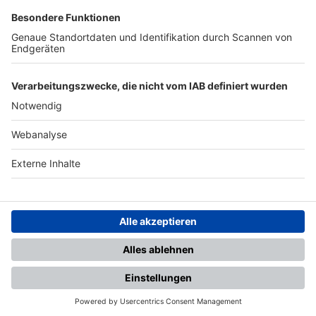
SFV
DFB
UEFA
FIFA
Nutzungsbedingungen
Datenschutz
Impressum