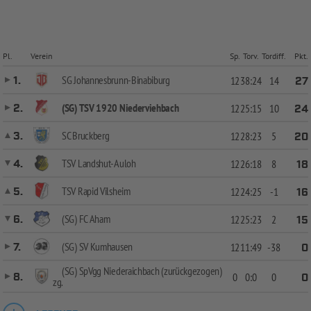
Pl.
Verein
Sp.
Torv.
Tordiff.
Pkt.
SG Johannesbrunn-Binabiburg
1.
12
38:24
14
27
(SG) TSV 1920 Niederviehbach
2.
12
25:15
10
24
SC Bruckberg
3.
12
28:23
5
20
TSV Landshut-Auloh
4.
12
26:18
8
18
TSV Rapid Vilsheim
5.
12
24:25
-1
16
(SG) FC Aham
6.
12
25:23
2
15
(SG) SV Kumhausen
7.
12
11:49
-38
0
(SG) SpVgg Niederaichbach (zurückgezogen)
8.
0
0:0
0
0
zg.