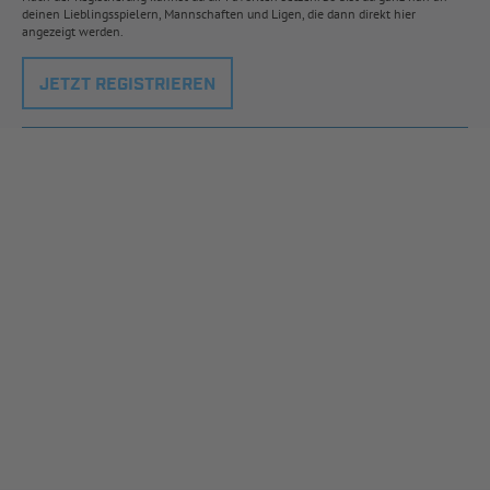
deinen Lieblingsspielern, Mannschaften und Ligen, die dann direkt hier
angezeigt werden.
JETZT REGISTRIEREN