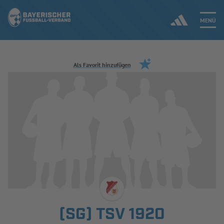
MENÜ
Jetzt einloggen
Als Favorit hinzufügen
ERGEBNISSE & WETTBEWERBE
NEUIGKEITEN
SPIELBETRIEB & VERBANDSLEBEN
AUSBILDUNG & FÖRDERUNG
DER VERBAND
(SG) TSV 1920