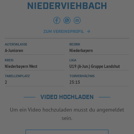
NIEDERVIEHBACH
INFOTHEK
SPIELPLUS
ZUM VEREINSPROFIL
ALTERSKLASSE
BEZIRK
A-Junioren
Niederbayern
KREIS
LIGA
Niederbayern West
U19 (A-Jun.) Gruppe Landshut
TABELLENPLATZ
TORVERHÄLTNIS
2
25:15
VIDEO HOCHLADEN
Um ein Video hochzuladen musst du angemeldet
sein.