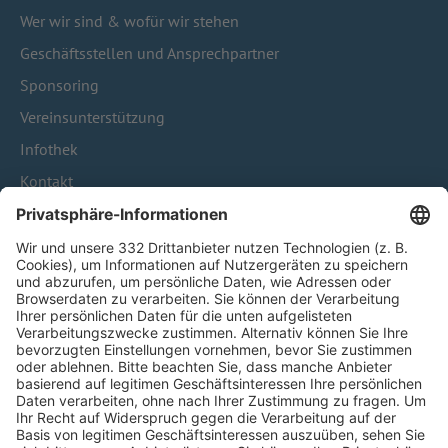
Wer wir sind & wofür wir stehen
Geschäftsstellen und Ansprechpartner
Sponsoring
Vereinsunterstützung
Infothek
Kontakt
HÄUFIG BESUCHTE SEITEN
Pässe und Vereinswechsel
Trainerausbildung
Schulungsangebot Vereinsmitarbeiter
BFV-Geschäftsstellen
Trainerbörse
Login SpielPlus