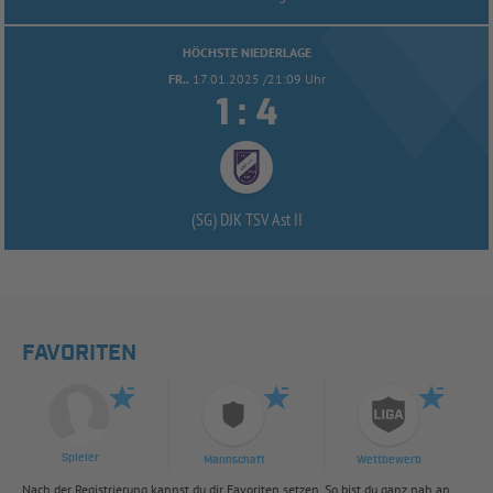
HÖCHSTE NIEDERLAGE
FR..
17.01.2025 /21:09 Uhr


:
(SG) DJK TSV Ast II
FAVORITEN
Spieler
Mannschaft
Wettbewerb
Nach der Registrierung kannst du dir Favoriten setzen. So bist du ganz nah an