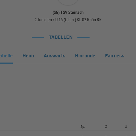
(SG) TSV Steinach
C-Junioren / U 15 (C-Jun.) KL 02 Rhön RR
TABELLEN
abelle
Heim
Auswärts
Hinrunde
Fairness
Sp.
G
U