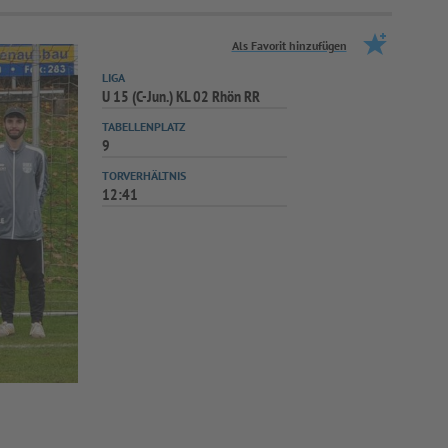
Als Favorit hinzufügen
LIGA
U 15 (C-Jun.) KL 02 Rhön RR
TABELLENPLATZ
9
TORVERHÄLTNIS
12:41