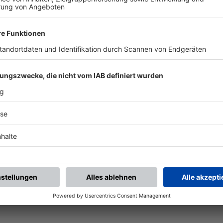
chste Spiele
Letzte Spiele
Kompletter Spielplan
piele.