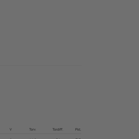
V
Torv.
Tordiff.
Pkt.