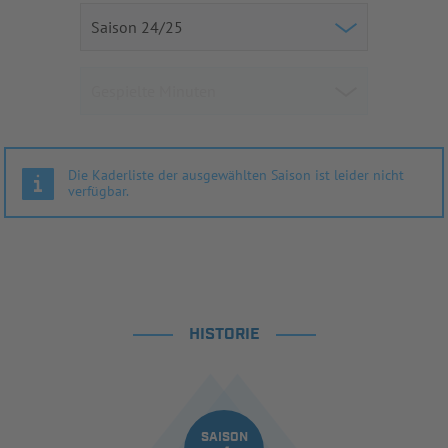
Die Kaderliste der ausgewählten Saison ist leider nicht
verfügbar.
HISTORIE
SAISON