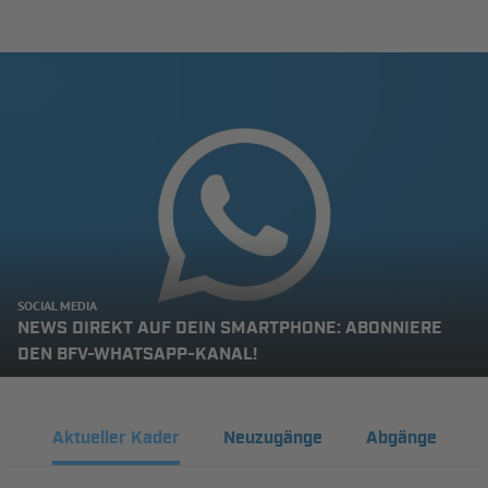
SOCIAL MEDIA
NEWS DIREKT AUF DEIN SMARTPHONE: ABONNIERE
DEN BFV-WHATSAPP-KANAL!
Aktueller Kader
Neuzugänge
Abgänge