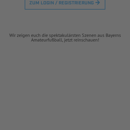
ZUM LOGIN / REGISTRIERUNG
Wir zeigen euch die spektakulärsten Szenen aus Bayerns
Amateurfußball, jetzt reinschauen!