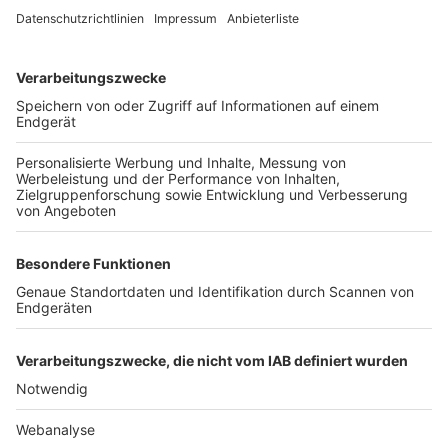
TOP-VEREINE
TOP-PARTNER
SFV
DFB
UEFA
FIFA