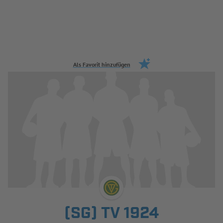
Jetzt einloggen
ERGEBNISSE & WETTBEWERBE
Als Favorit hinzufügen
NEUIGKEITEN
SPIELBETRIEB & VERBANDSLEBEN
AUSBILDUNG & FÖRDERUNG
DER VERBAND
INFOTHEK
SPIELPLUS
(SG) TV 1924