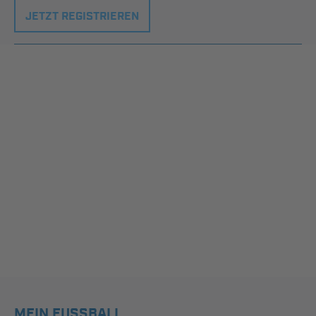
JETZT REGISTRIEREN
MEIN FUSSBALL