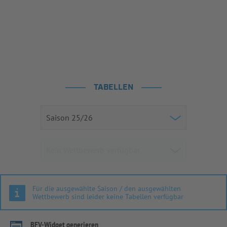
TABELLEN
Für die ausgewählte Saison / den ausgewählten
Wettbewerb sind leider keine Tabellen verfügbar
BFV-Widget generieren