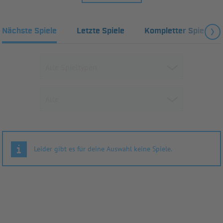
Nächste Spiele
Letzte Spiele
Kompletter Spielplan
Leider gibt es für deine Auswahl keine Spiele.