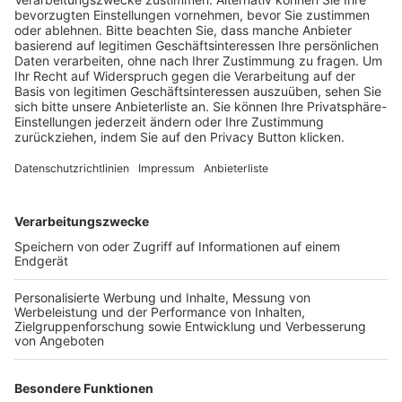
Schulungsangebot Vereinsmitarbeiter
BFV-Geschäftsstellen
Trainerbörse
Login SpielPlus
FOLGE DEM BFV
TOP-VEREINE
TOP-PARTNER