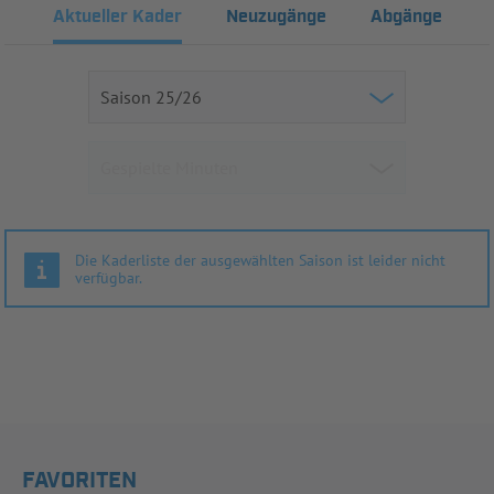
Aktueller Kader
Neuzugänge
Abgänge
Die Kaderliste der ausgewählten Saison ist leider nicht
verfügbar.
FAVORITEN