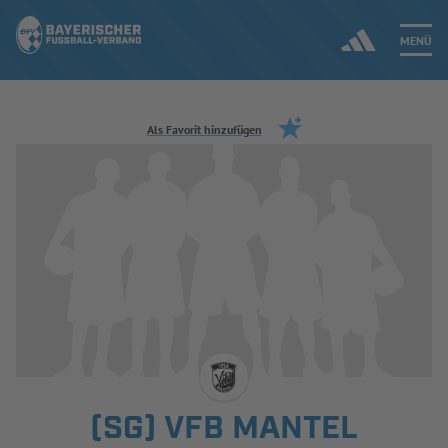
MENÜ
Jetzt einloggen
Als Favorit hinzufügen
ERGEBNISSE & WETTBEWERBE
NEUIGKEITEN
SPIELBETRIEB & VERBANDSLEBEN
AUSBILDUNG & FÖRDERUNG
DER VERBAND
(SG) VFB MANTEL