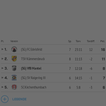
Pl.
Verein
Sp.
Torv.
Tordiff.
Pkt.
(SG) FC Edelsfeld
1.
7
23:11
12
16
TSV Kümmersbruck
2.
8
11:13
-2
11
(SG) VfB Mantel
3.
7
12:18
-6
8
(SG) SV Raigering III
4.
6
14:15
-1
7
SC Kirchenthumbach
5.
6
5:8
-3
6
LEGENDE