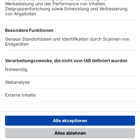
TOP-PARTNER
SFV
DFB
UEFA
FIFA
Nutzungsbedingungen
Datenschutz
Impressum