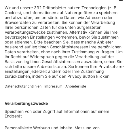
HÄUFIG BESUCHTE SEITEN
Pässe und Vereinswechsel
Trainerausbildung
Schulungsangebot Vereinsmitarbeiter
BFV-Geschäftsstellen
Trainerbörse
Login SpielPlus
FOLGE DEM BFV
TOP-VEREINE