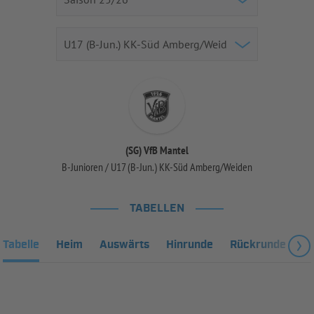
(SG) VfB Mantel
B-Junioren / U17 (B-Jun.) KK-Süd Amberg/Weiden
TABELLEN
Tabelle
Heim
Auswärts
Hinrunde
Rückrunde
Fa