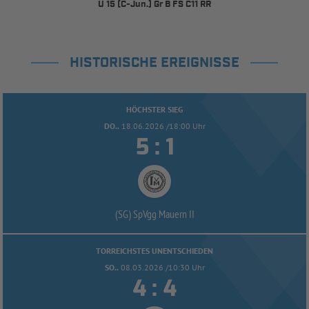
U 15 (C-Jun.) Gr B FS C11 RR
HISTORISCHE EREIGNISSE
HÖCHSTER SIEG
DO..
18.06.2026 /18:00 Uhr


:
(SG) SpVgg Mauern II
TORREICHSTES UNENTSCHIEDEN
SO..
08.03.2026 /10:30 Uhr


: