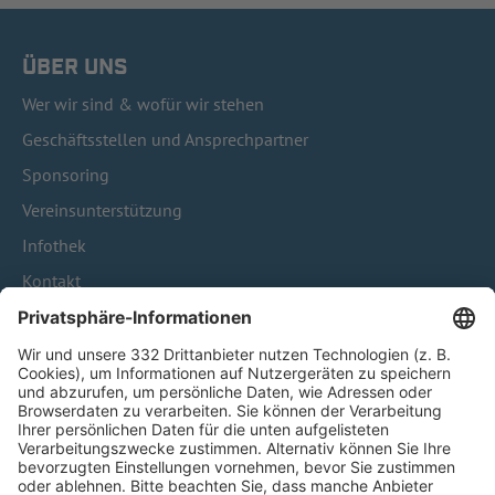
ÜBER UNS
Wer wir sind & wofür wir stehen
Geschäftsstellen und Ansprechpartner
Sponsoring
Vereinsunterstützung
Infothek
Kontakt
HÄUFIG BESUCHTE SEITEN
Pässe und Vereinswechsel
Trainerausbildung
Schulungsangebot Vereinsmitarbeiter
BFV-Geschäftsstellen