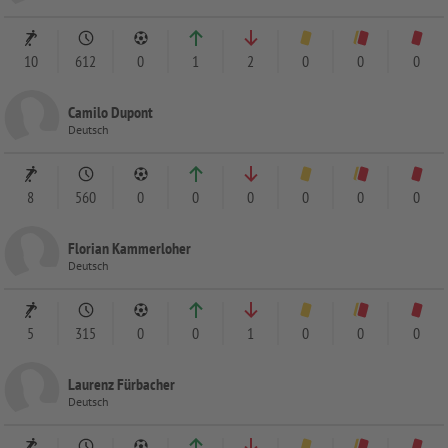
10
612
0
1
2
0
0
0
Camilo Dupont
Deutsch
8
560
0
0
0
0
0
0
Florian Kammerloher
Deutsch
5
315
0
0
1
0
0
0
Laurenz Fürbacher
Deutsch