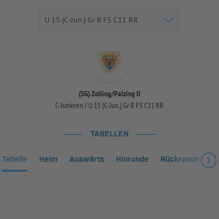
(SG) Zolling/Palzing II
C-Junioren / U 15 (C-Jun.) Gr B FS C11 RR
TABELLEN
Tabelle
Heim
Auswärts
Hinrunde
Rückrunde
Fa