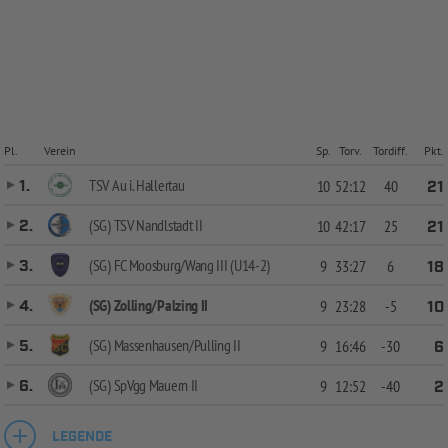
Pl.
Verein
Sp.
Torv.
Tordiff.
Pkt.
TSV Au i. Hallertau
1.
10
52:12
40
21
(SG) TSV Nandlstadt II
2.
10
42:17
25
21
(SG) FC Moosburg/Wang III (U14-2)
3.
9
33:27
6
18
(SG) Zolling/Palzing II
4.
9
23:28
-5
10
(SG) Massenhausen/Pulling II
5.
9
16:46
-30
6
(SG) SpVgg Mauern II
6.
9
12:52
-40
2
LEGENDE