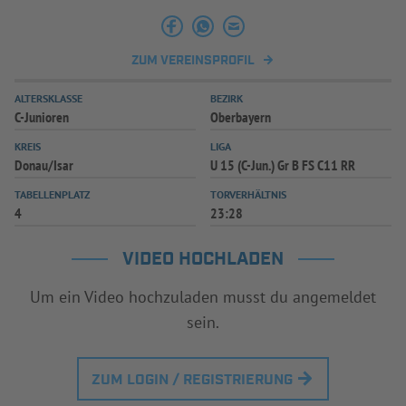
INFOTHEK
SPIELPLUS
ZUM VEREINSPROFIL
ALTERSKLASSE
BEZIRK
C-Junioren
Oberbayern
KREIS
LIGA
Donau/Isar
U 15 (C-Jun.) Gr B FS C11 RR
TABELLENPLATZ
TORVERHÄLTNIS
4
23:28
VIDEO HOCHLADEN
Um ein Video hochzuladen musst du angemeldet
sein.
ZUM LOGIN / REGISTRIERUNG