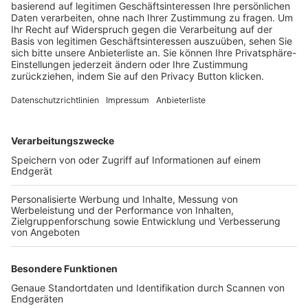
Trainerbörse
Login SpielPlus
FOLGE DEM BFV
TOP-VEREINE
TOP-PARTNER