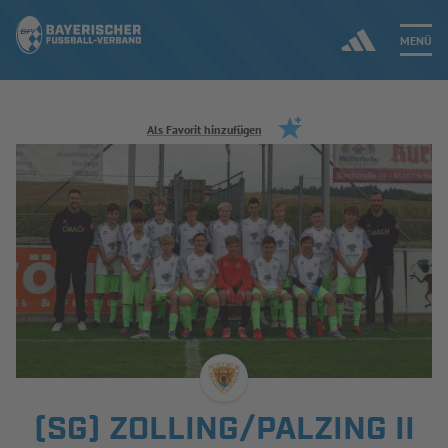
MENÜ
Jetzt einloggen
Als Favorit hinzufügen
ERGEBNISSE & WETTBEWERBE
NEUIGKEITEN
SPIELBETRIEB & VERBANDSLEBEN
AUSBILDUNG & FÖRDERUNG
DER VERBAND
(SG) ZOLLING/PALZING II