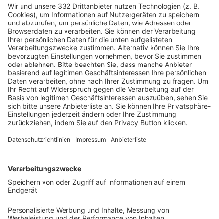
HÄUFIG BESUCHTE SEITEN
Pässe und Vereinswechsel
Trainerausbildung
Schulungsangebot Vereinsmitarbeiter
BFV-Geschäftsstellen
Trainerbörse
Login SpielPlus
FOLGE DEM BFV
TOP-VEREINE