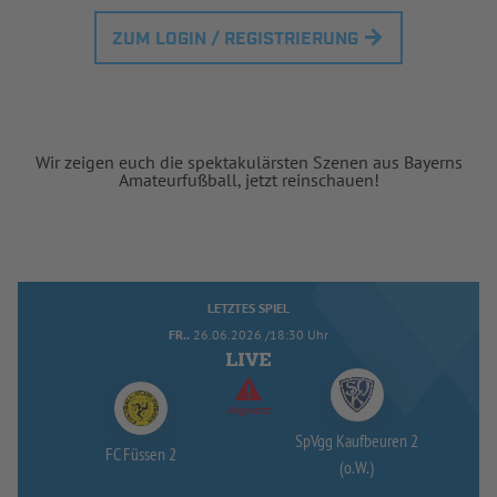
ZUM LOGIN / REGISTRIERUNG
Wir zeigen euch die spektakulärsten Szenen aus Bayerns
Amateurfußball, jetzt reinschauen!
LETZTES SPIEL
FR..
26.06.2026 /18:30 Uhr
Abgesetzt
SpVgg Kaufbeuren 2
FC Füssen 2
(o.W.)