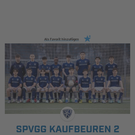
Jetzt einloggen
ERGEBNISSE & WETTBEWERBE
Als Favorit hinzufügen
NEUIGKEITEN
SPIELBETRIEB & VERBANDSLEBEN
AUSBILDUNG & FÖRDERUNG
DER VERBAND
INFOTHEK
SPIELPLUS
SPVGG KAUFBEUREN 2