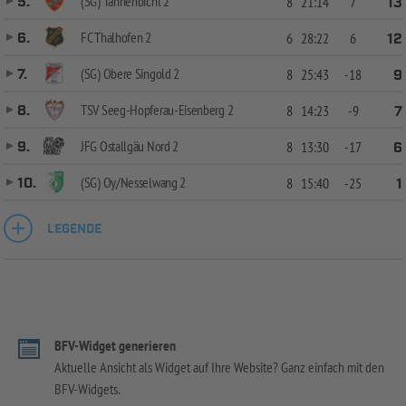
(SG) Tannenbichl 2
5.
8
21:14
7
13
FC Thalhofen 2
6.
6
28:22
6
12
(SG) Obere Singold 2
7.
8
25:43
-18
9
TSV Seeg-Hopferau-Eisenberg 2
8.
8
14:23
-9
7
JFG Ostallgäu Nord 2
9.
8
13:30
-17
6
(SG) Oy/Nesselwang 2
10.
8
15:40
-25
1
LEGENDE
BFV-Widget generieren
Aktuelle Ansicht als Widget auf Ihre Website? Ganz einfach mit den
BFV-Widgets.