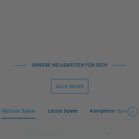
UNSERE NEUIGKEITEN FÜR DICH
ALLE NEWS
Nächste Spiele
Letzte Spiele
Kompletter Spielplan