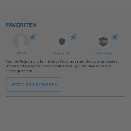
FAVORITEN
Spieler
Mannschaft
Wettbewerb
Nach der Registrierung kannst du dir Favoriten setzen. So bist du ganz nah an
deinen Lieblingsspielern, Mannschaften und Ligen, die dann direkt hier
angezeigt werden.
JETZT REGISTRIEREN