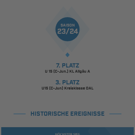
SAISON
23/24
7. PLATZ
U 15 (C-Jun.) KL Allgäu A
3. PLATZ
U15 (C-Jun) Kreisklasse OAL
HISTORISCHE EREIGNISSE
HÖCHSTER SIEG