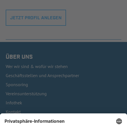
JETZT PROFIL ANLEGEN
ÜBER UNS
Wer wir sind & wofür wir stehen
Geschäftsstellen und Ansprechpartner
Sponsoring
Vereinsunterstützung
Infothek
Kontakt