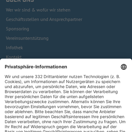
Wer wir sind & wofür wir stehen
Geschäftsstellen und Ansprechpartner
Sponsoring
Vereinsunterstützung
Infothek
Kontakt
HÄUFIG BESUCHTE SEITEN
Pässe und Vereinswechsel
Trainerausbildung
Schulungsangebot Vereinsmitarbeiter
BFV-Geschäftsstellen
Trainerbörse
Login SpielPlus