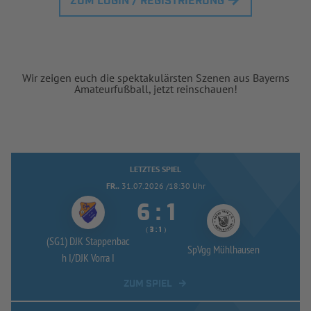
ZUM LOGIN / REGISTRIERUNG
Wir zeigen euch die spektakulärsten Szenen aus Bayerns
Amateurfußball, jetzt reinschauen!
LETZTES SPIEL
FR..
31.07.2026 /18:30 Uhr


:
( 
 )
:
(SG1) DJK Stappenbac
SpVgg Mühlhausen
h I/
DJK Vorra I
ZUM SPIEL