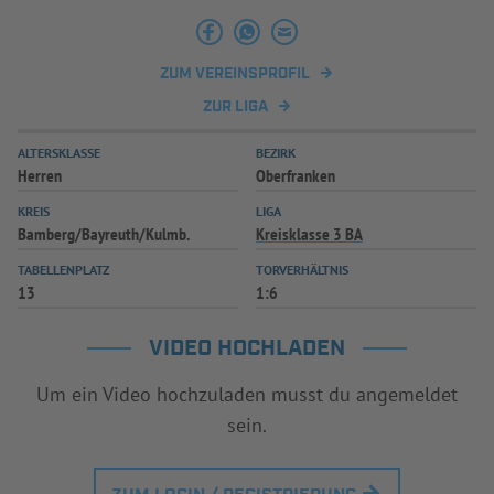
INFOTHEK
SPIELPLUS
ZUM VEREINSPROFIL
ZUR LIGA
ALTERSKLASSE
BEZIRK
Herren
Oberfranken
KREIS
LIGA
Bamberg/Bayreuth/Kulmb.
Kreisklasse 3 BA
TABELLENPLATZ
TORVERHÄLTNIS
13
1:6
VIDEO HOCHLADEN
Um ein Video hochzuladen musst du angemeldet
sein.