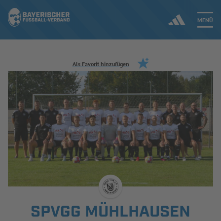
MENÜ
Jetzt einloggen
Als Favorit hinzufügen
ERGEBNISSE & WETTBEWERBE
NEUIGKEITEN
SPIELBETRIEB & VERBANDSLEBEN
AUSBILDUNG & FÖRDERUNG
DER VERBAND
SPVGG MÜHLHAUSEN