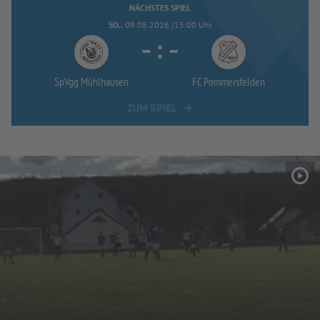
NÄCHSTES SPIEL
SO..
09.08.2026 /15:00 Uhr
-
:
-
SpVgg Mühlhausen
FC Pommersfelden
ZUM SPIEL