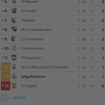
SV Waizendorf
5.
2
6:5
1
3
SV Frensdorf
6.
2
4:3
1
3
SV Walsdorf
7.
2
5:6
-1
3
DJK Schnaid-Rothensand
8.
2
4:5
-1
3
1. FC Frimmersdorf
9.
2
3:4
-1
3
FC Pommersfelden
10.
2
7:9
-2
3
TSV Burgebrach 2
11.
2
1:3
-2
1
(SG1) SV RW Lisberg I/ASV Trabelsdorf I
12.
2
3:6
-3
1
SpVgg Mühlhausen
13.
2
1:6
-5
1
FC Thüngfeld
14.
2
1:5
-4
0
LEGENDE