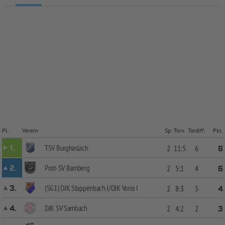
Pl.
Verein
Sp.
Torv.
Tordiff.
Pkt.
TSV Burghaslach
1.
2
11:5
6
6
Post-SV Bamberg
2.
2
5:1
4
6
(SG1) DJK Stappenbach I/DJK Vorra I
3.
2
8:3
5
4
DJK SV Sambach
4.
2
4:2
2
3