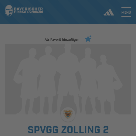
MENÜ
Jetzt einloggen
Als Favorit hinzufügen
ERGEBNISSE & WETTBEWERBE
NEUIGKEITEN
SPIELBETRIEB & VERBANDSLEBEN
AUSBILDUNG & FÖRDERUNG
DER VERBAND
SPVGG ZOLLING 2