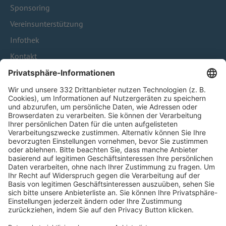
Sponsoring
Vereinsunterstützung
Infothek
Kontakt
HÄUFIG BESUCHTE SEITEN
Pässe und Vereinswechsel
Trainerausbildung
Schulungsangebot Vereinsmitarbeiter
BFV-Geschäftsstellen
Trainerbörse
Login SpielPlus
FOLGE DEM BFV