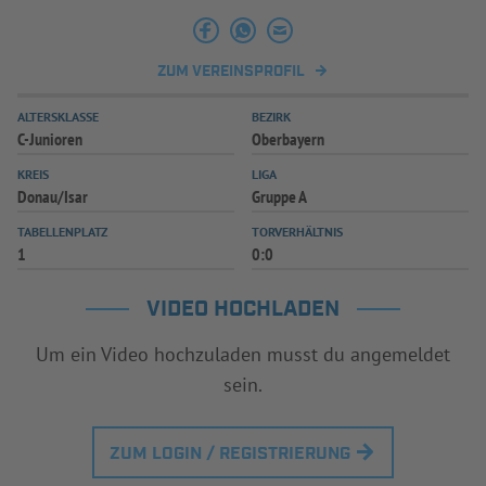
INFOTHEK
SPIELPLUS
ZUM VEREINSPROFIL
ALTERSKLASSE
BEZIRK
C-Junioren
Oberbayern
KREIS
LIGA
Donau/Isar
Gruppe A
TABELLENPLATZ
TORVERHÄLTNIS
1
0:0
VIDEO HOCHLADEN
Um ein Video hochzuladen musst du angemeldet
sein.
ZUM LOGIN / REGISTRIERUNG