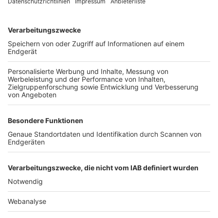
TOP-VEREINE
TOP-PARTNER
SFV
DFB
UEFA
FIFA
Nutzungsbedingungen
Datenschutz
Impressum