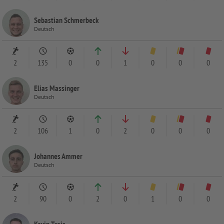
Sebastian Schmerbeck
Deutsch
2
135
0
0
1
0
0
0
Elias Massinger
Deutsch
2
106
1
0
2
0
0
0
Johannes Ammer
Deutsch
2
90
0
2
0
1
0
0