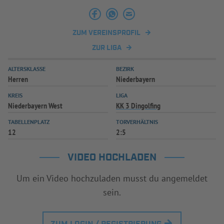
INFOTHEK
SPIELPLUS
ZUM VEREINSPROFIL
ZUR LIGA
ALTERSKLASSE
BEZIRK
Herren
Niederbayern
KREIS
LIGA
Niederbayern West
KK 3 Dingolfing
TABELLENPLATZ
TORVERHÄLTNIS
12
2:5
VIDEO HOCHLADEN
Um ein Video hochzuladen musst du angemeldet
sein.