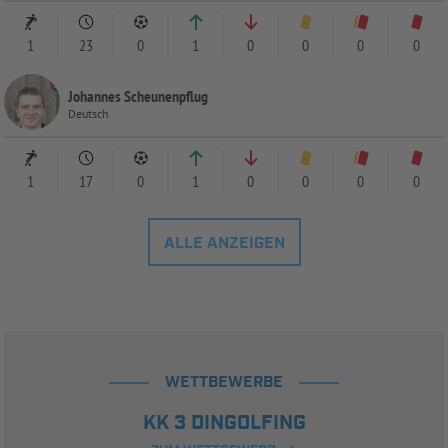
1
23
0
1
0
0
0
0
Johannes Scheunenpflug
Deutsch
1
17
0
1
0
0
0
0
ALLE ANZEIGEN
WETTBEWERBE
KK 3 DINGOLFING