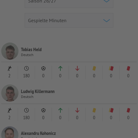
Tobias Held
Deutsch
2
180
0
0
0
0
0
0
Ludwig Killermann
Deutsch
2
180
0
0
0
0
0
0
Alexandru Kohonicz