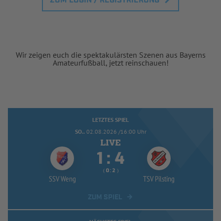
ZUM LOGIN / REGISTRIERUNG
Wir zeigen euch die spektakulärsten Szenen aus Bayerns
Amateurfußball, jetzt reinschauen!
LETZTES SPIEL
SO..
02.08.2026 /16:00 Uhr


:
( 
 )
:
SSV Weng
TSV Pilsting
ZUM SPIEL