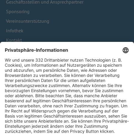
Geschäftsstellen und Ansprechpartner
Sponsoring
Vereinsunterstützung
Infothek
Kontakt
HÄUFIG BESUCHTE SEITEN
Pässe und Vereinswechsel
Trainerausbildung
Schulungsangebot Vereinsmitarbeiter
BFV-Geschäftsstellen
Trainerbörse
Login SpielPlus