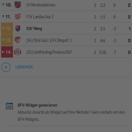
SV Wendelskirchen
10.
2
2:2
0
2
FSV Landau/Isar 2
11.
2
1:1
0
2
SSV Weng
12.
2
2:5
-3
1
(SG) Türk Gücü 1/FC Dingolf. 3
13.
2
4:6
-2
0
(SG) Gottfrieding/Fortuna DGF
14.
2
3:10
-7
0
LEGENDE
BFV-Widget generieren
Aktuelle Ansicht als Widget auf Ihre Website? Ganz einfach mit den
BFV-Widgets.