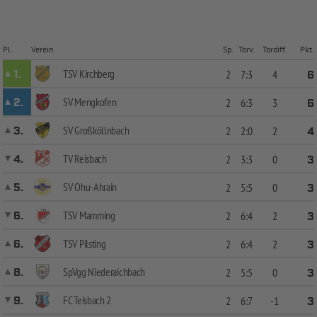
Pl.
Verein
Sp.
Torv.
Tordiff.
Pkt.
TSV Kirchberg
1.
2
7:3
4
6
SV Mengkofen
2.
2
6:3
3
6
SV Großköllnbach
3.
2
2:0
2
4
TV Reisbach
4.
2
3:3
0
3
SV Ohu-Ahrain
5.
2
5:5
0
3
TSV Mamming
6.
2
6:4
2
3
TSV Pilsting
6.
2
6:4
2
3
SpVgg Niederaichbach
8.
2
5:5
0
3
FC Teisbach 2
9.
2
6:7
-1
3