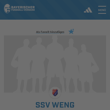
MENÜ
Jetzt einloggen
Als Favorit hinzufügen
ERGEBNISSE & WETTBEWERBE
NEUIGKEITEN
SPIELBETRIEB & VERBANDSLEBEN
AUSBILDUNG & FÖRDERUNG
DER VERBAND
SSV WENG