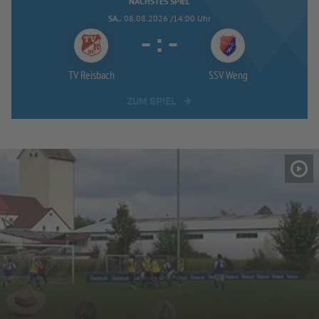
NÄCHSTES SPIEL
SA..
08.08.2026 /14:00 Uhr
-
:
-
TV Reisbach
SSV Weng
ZUM SPIEL