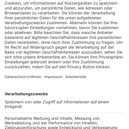
Pässe und Vereinswechsel
Trainerausbildung
Schulungsangebot Vereinsmitarbeiter
BFV-Geschäftsstellen
Trainerbörse
Login SpielPlus
FOLGE DEM BFV
TOP-VEREINE