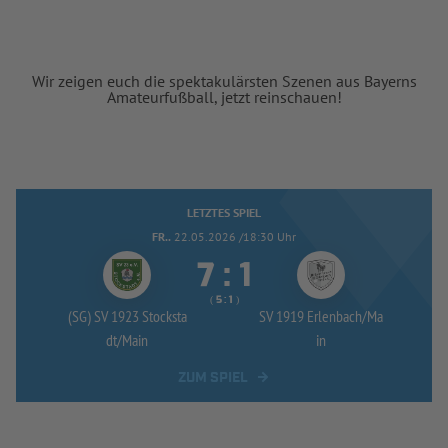
Wir zeigen euch die spektakulärsten Szenen aus Bayerns
Amateurfußball, jetzt reinschauen!
LETZTES SPIEL
FR..
22.05.2026 /18:30 Uhr


:
( 
 )
:
(SG) SV 1923 Stocksta
SV 1919 Erlenbach/
Ma
dt/
Main
in
ZUM SPIEL