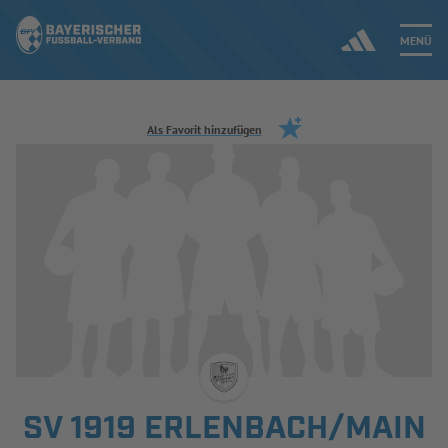
MENÜ
Jetzt einloggen
Als Favorit hinzufügen
ERGEBNISSE & WETTBEWERBE
NEUIGKEITEN
SPIELBETRIEB & VERBANDSLEBEN
AUSBILDUNG & FÖRDERUNG
DER VERBAND
SV 1919 ERLENBACH/MAIN