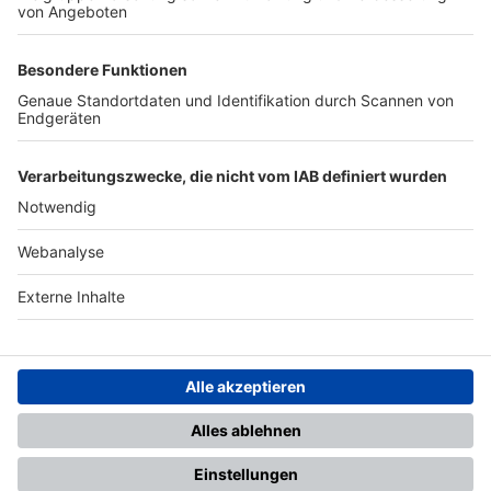
TOP-PARTNER
SFV
DFB
UEFA
FIFA
Nutzungsbedingungen
Datenschutz
Impressum