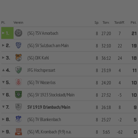
Pl.
Verein
Sp.
Torv.
Tordiff.
Pkt.
(SG) TSV Amorbach
1.
8
27:20
7
21
(SG) SV Sulzbach am Main
2.
8
32:10
22
19
(SG) DJK Kahl
3.
8
36:12
24
18
JFG Hochspessart
4.
8
23:19
4
11
(SG) TV Wasserlos
5.
8
24:20
4
10
(SG) SV 1923 Stockstadt/Main
6.
8
27:32
-5
10
SV 1919 Erlenbach/Main
7.
8
26:18
8
9
(SG) TV Blankenbach
8.
8
25:27
-2
5
(SG) VfL Krombach (9:9) n.a.
9.
8
3:65
-62
0