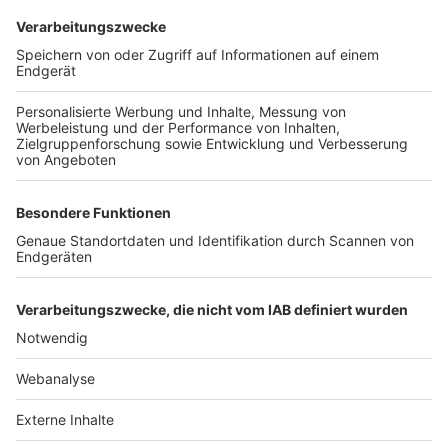
TOP-VEREINE
TOP-PARTNER
SFV
DFB
UEFA
FIFA
Nutzungsbedingungen
Datenschutz
Impressum