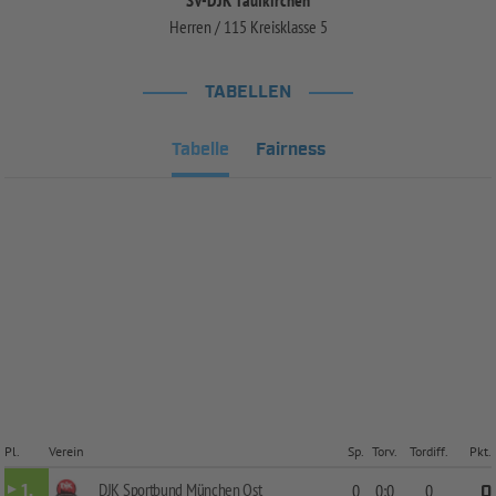
Herren / 115 Kreisklasse 5
TABELLEN
Tabelle
Fairness
Pl.
Verein
Sp.
Torv.
Tordiff.
Pkt.
DJK Sportbund München Ost
1.
0
0:0
0
0