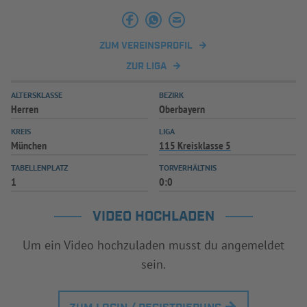
INFOTHEK
SPIELPLUS
ZUM VEREINSPROFIL
ZUR LIGA
ALTERSKLASSE
BEZIRK
Herren
Oberbayern
KREIS
LIGA
München
115 Kreisklasse 5
TABELLENPLATZ
TORVERHÄLTNIS
1
0:0
VIDEO HOCHLADEN
Um ein Video hochzuladen musst du angemeldet
sein.