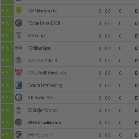
ESV München-Ost
1.
0
0:0
0
0
FC Alte Haide-DSC II
1.
0
0:0
0
0
FC Biberg I
1.
0
0:0
0
0
FC Niksar Spor
1.
0
0:0
0
0
FC Phönix Mchn. II
1.
0
0:0
0
0
FC Rot-Weiß Oberföhring
1.
0
0:0
0
0
Fortuna Unterhaching
1.
0
0:0
0
0
N.K.Hajduk Mchn.
1.
0
0:0
0
0
SK Srbija München
1.
0
0:0
0
0
SV-DJK Taufkirchen
1.
0
0:0
0
0
SVN München II
1.
0
0:0
0
0