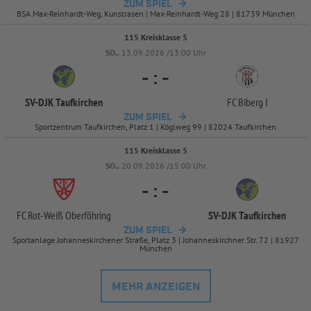
ZUM SPIEL
BSA Max-Reinhardt-Weg, Kunstrasen | Max-Reinhardt-Weg 28 | 81739 München
115 Kreisklasse 5
SO..
13.09.2026 /13:00 Uhr
-
:
-
SV-
DJK Taufkirchen
FC Biberg I
ZUM SPIEL
Sportzentrum Taufkirchen, Platz 1 | Köglweg 99 | 82024 Taufkirchen
115 Kreisklasse 5
SO..
20.09.2026 /15:00 Uhr
-
:
-
FC Rot-
Weiß Oberföhring
SV-
DJK Taufkirchen
ZUM SPIEL
Sportanlage Johanneskirchener Straße, Platz 3 | Johanneskirchner Str. 72 | 81927
München
MEHR ANZEIGEN