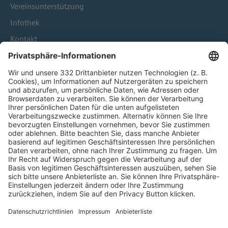
Vereinsunterstützung
Infothek
Kontakt
HÄUFIG BESUCHTE SEITEN
Pässe und Vereinswechsel
Trainerausbildung
Schulungsangebot Vereinsmitarbeiter
BFV-Geschäftsstellen
Trainerbörse
Login SpielPlus
FOLGE DEM BFV