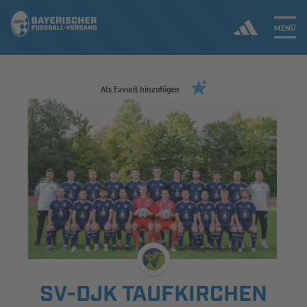
MENÜ
Jetzt einloggen
Als Favorit hinzufügen
ERGEBNISSE & WETTBEWERBE
NEUIGKEITEN
SPIELBETRIEB & VERBANDSLEBEN
AUSBILDUNG & FÖRDERUNG
DER VERBAND
SV-DJK TAUFKIRCHEN