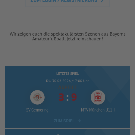
ZUM LOGIN / REGISTRIERUNG
Wir zeigen euch die spektakulärsten Szenen aus Bayerns
Amateurfußball, jetzt reinschauen!
LETZTES SPIEL
DI..
30.06.2026 /17:00 Uhr
ABPFIFF


:
SV Germering
MTV München U11-
I
ZUM SPIEL