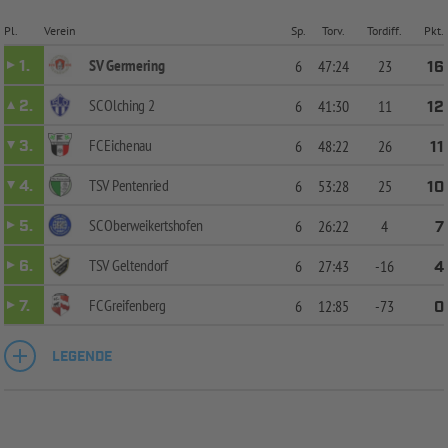
Pl.
Verein
Sp.
Torv.
Tordiff.
Pkt.
SV Germering
1.
6
47:24
23
16
SC Olching 2
2.
6
41:30
11
12
FC Eichenau
3.
6
48:22
26
11
TSV Pentenried
4.
6
53:28
25
10
SC Oberweikertshofen
5.
6
26:22
4
7
TSV Geltendorf
6.
6
27:43
-16
4
FC Greifenberg
7.
6
12:85
-73
0
LEGENDE