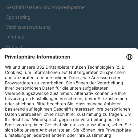
Geschäftsstellen und Ansprechpartner
Sponsoring
Vereinsunterstützung
Infothek
Kontakt
HÄUFIG BESUCHTE SEITEN
Pässe und Vereinswechsel
Trainerausbildung
Schulungsangebot Vereinsmitarbeiter
BFV-Geschäftsstellen
Trainerbörse
Login SpielPlus