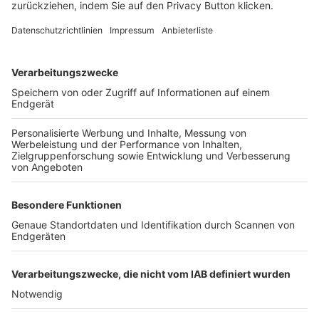
FOLGE DEM BFV
TOP-VEREINE
TOP-PARTNER
SFV
DFB
UEFA
FIFA