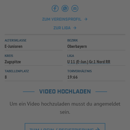
INFOTHEK
SPIELPLUS
ZUM VEREINSPROFIL
ZUR LIGA
ALTERSKLASSE
BEZIRK
E-Junioren
Oberbayern
KREIS
LIGA
Zugspitze
U 11 (E-Jun.) Gr.1 Nord RR
TABELLENPLATZ
TORVERHÄLTNIS
8
19:66
VIDEO HOCHLADEN
Um ein Video hochzuladen musst du angemeldet
sein.