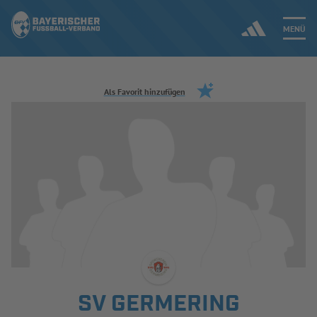
MENÜ
Jetzt einloggen
Als Favorit hinzufügen
ERGEBNISSE & WETTBEWERBE
NEUIGKEITEN
SPIELBETRIEB & VERBANDSLEBEN
AUSBILDUNG & FÖRDERUNG
DER VERBAND
SV GERMERING