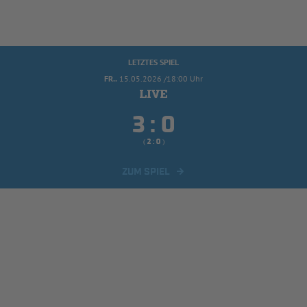
LETZTES SPIEL
FR..
15.05.2026 /18:00 Uhr


:
( 
 )
:
ZUM SPIEL