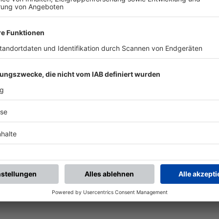
chste Spiele
Letzte Spiele
Kompletter Spielplan
piele.