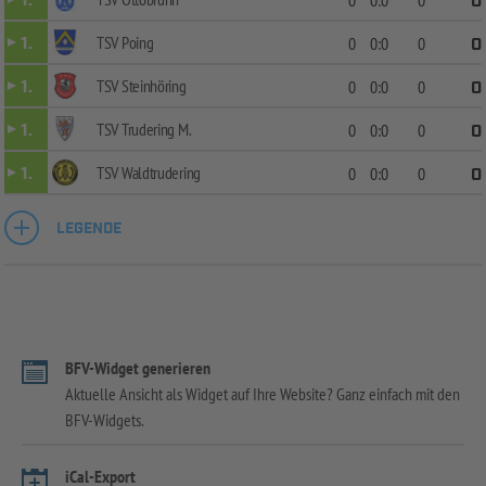
1.
0
TSV Poing
1.
0
0:0
0
0
TSV Steinhöring
1.
0
0:0
0
0
TSV Trudering M.
1.
0
0:0
0
0
TSV Waldtrudering
1.
0
0:0
0
0
LEGENDE
BFV-Widget generieren
Aktuelle Ansicht als Widget auf Ihre Website? Ganz einfach mit den
BFV-Widgets.
iCal-Export