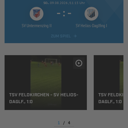
SO..
09.08.2026 /11:15 Uhr
-
:
-
SV Untermenzing II
SV Helios-
Daglfing I
ZUM SPIEL
TSV FELDKIRCHEN - SV HELIOS-
TSV FELDKIRC
DAGLF., 1:0
DAGLF., 1:0
1
/
4