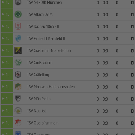
TSV 54 - DJK München
1.
0
0:0
0
0
TSV Allach 09 M.
1.
0
0:0
0
0
TSV Dachau 1865 - II
1.
0
0:0
0
0
TSV Eintracht Karlsfeld II
1.
0
0:0
0
0
TSV Grasbrunn-Neukeferloh
1.
0
0:0
0
0
TSV Großhadern
1.
0
0:0
0
0
TSV Gräfelfing
1.
0
0:0
0
0
TSV Moosach-Hartmannshofen
1.
0
0:0
0
0
TSV Mün.-Solln
1.
0
0:0
0
0
TSV Neuried
1.
0
0:0
0
0
TSV Oberpframmern
1.
0
0:0
0
0
TSV Ottobrunn
0
0:0
0