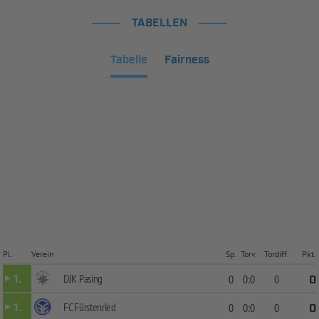
TABELLEN
Tabelle
Fairness
Pl.
Verein
Sp.
Torv.
Tordiff.
Pkt.
DJK Pasing
1.
0
0:0
0
0
FC Fürstenried
1.
0
0:0
0
0