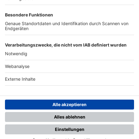
TOP-PARTNER
SFV
DFB
UEFA
FIFA
Nutzungsbedingungen
Datenschutz
Impressum