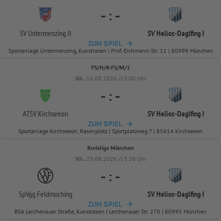
-
:
-
SV Untermenzing II
SV Helios-
Daglfing I
ZUM SPIEL
Sportanlage Untermenzing, Kunstrasen | Prof.-Eichmann-Str. 11 | 80999 München
FS/H/K-FS/M/1
SO..
16.08.2026 /15:00 Uhr
-
:
-
ATSV Kirchseeon
SV Helios-
Daglfing I
ZUM SPIEL
Sportanlage Kirchseeon, Rasenplatz | Sportplatzweg 7 | 85614 Kirchseeon
Kreisliga München
SO..
23.08.2026 /13:30 Uhr
-
:
-
SpVgg Feldmoching
SV Helios-
Daglfing I
ZUM SPIEL
BSA Lerchenauer Straße, Kunstrasen | Lerchenauer Str. 270 | 80995 München