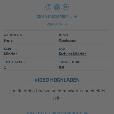
INFOTHEK
SPIELPLUS
ZUM VEREINSPROFIL
ZUR LIGA
ALTERSKLASSE
BEZIRK
Herren
Oberbayern
KREIS
LIGA
München
Kreisliga München
TABELLENPLATZ
TORVERHÄLTNIS
1
0:0
VIDEO HOCHLADEN
Um ein Video hochzuladen musst du angemeldet
sein.