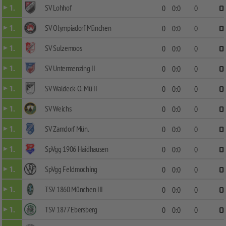
SV Lohhof
1.
0
0:0
0
0
SV Olympiadorf München
1.
0
0:0
0
0
SV Sulzemoos
1.
0
0:0
0
0
SV Untermenzing II
1.
0
0:0
0
0
SV Waldeck-O. Mü II
1.
0
0:0
0
0
SV Weichs
1.
0
0:0
0
0
SV Zamdorf Mün.
1.
0
0:0
0
0
SpVgg 1906 Haidhausen
1.
0
0:0
0
0
SpVgg Feldmoching
1.
0
0:0
0
0
TSV 1860 München III
1.
0
0:0
0
0
TSV 1877 Ebersberg
1.
0
0:0
0
0