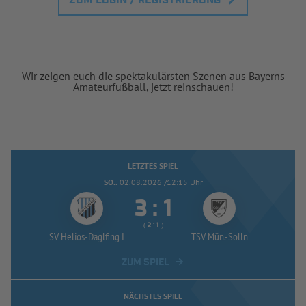
ZUM LOGIN / REGISTRIERUNG
Wir zeigen euch die spektakulärsten Szenen aus Bayerns
Amateurfußball, jetzt reinschauen!
LETZTES SPIEL
SO..
02.08.2026 /12:15 Uhr


:
( 
 )
:
SV Helios-
Daglfing I
TSV Mün.-
Solln
ZUM SPIEL
NÄCHSTES SPIEL