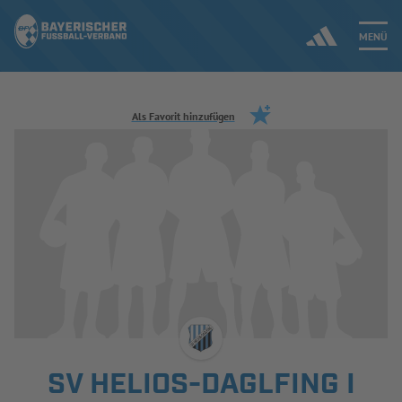
MENÜ
Jetzt einloggen
Als Favorit hinzufügen
ERGEBNISSE & WETTBEWERBE
NEUIGKEITEN
SPIELBETRIEB & VERBANDSLEBEN
AUSBILDUNG & FÖRDERUNG
DER VERBAND
SV HELIOS-DAGLFING I