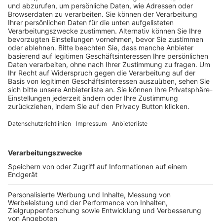
Pässe und Vereinswechsel
Trainerausbildung
Schulungsangebot Vereinsmitarbeiter
BFV-Geschäftsstellen
Trainerbörse
Login SpielPlus
FOLGE DEM BFV
TOP-VEREINE