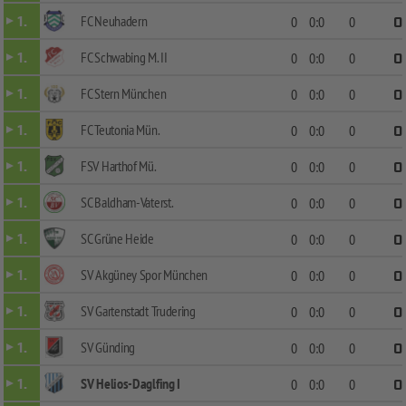
FC Neuhadern
1.
0
0:0
0
0
FC Schwabing M. II
1.
0
0:0
0
0
FC Stern München
1.
0
0:0
0
0
FC Teutonia Mün.
1.
0
0:0
0
0
FSV Harthof Mü.
1.
0
0:0
0
0
SC Baldham-Vaterst.
1.
0
0:0
0
0
SC Grüne Heide
1.
0
0:0
0
0
SV Akgüney Spor München
1.
0
0:0
0
0
SV Gartenstadt Trudering
1.
0
0:0
0
0
SV Günding
1.
0
0:0
0
0
SV Helios-Daglfing I
1.
0
0:0
0
0