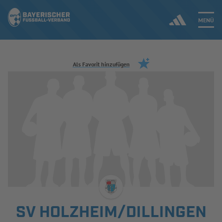
MENÜ
Jetzt einloggen
Als Favorit hinzufügen
ERGEBNISSE & WETTBEWERBE
NEUIGKEITEN
SPIELBETRIEB & VERBANDSLEBEN
AUSBILDUNG & FÖRDERUNG
DER VERBAND
SV HOLZHEIM/DILLINGEN