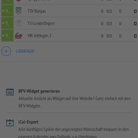
TSV Burgau
1.
0
0:0
0
0
TV Gundelfingen
1.
0
0:0
0
0
VfR Jettingen 2
1.
0
0:0
0
0
LEGENDE
BFV-Widget generieren
Aktuelle Ansicht als Widget auf Ihre Website? Ganz einfach mit den
BFV-Widgets.
iCal-Export
Alle künftigen Spiele der angezeigten Mannschaft bequem in den
eigenen Kalender von Outlook, u.a. übertragen.