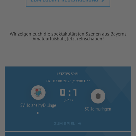
ZUM LOGIN / REGISTRIERUNG
Wir zeigen euch die spektakulärsten Szenen aus Bayerns
Amateurfußball, jetzt reinschauen!
LETZTES SPIEL
FR..
07.08.2026 /19:00 Uhr


:
( 
 )
:
SV Holzheim/
Dillinge
SC Hermaringen
n
ZUM SPIEL