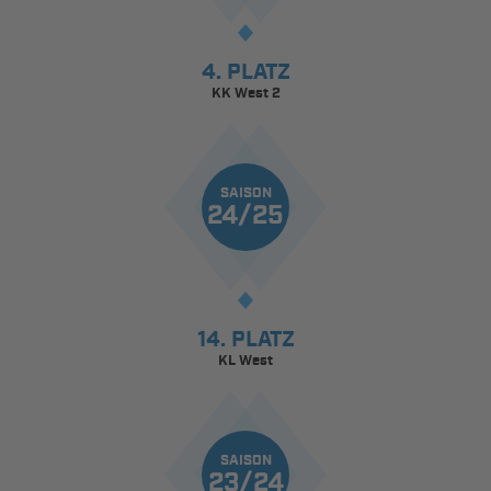
4. PLATZ
KK West 2
SAISON
24/25
14. PLATZ
KL West
SAISON
23/24