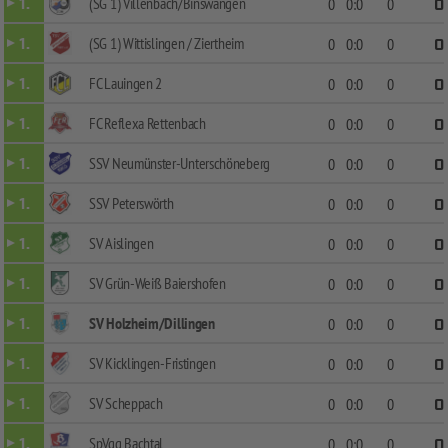
(SG 1) Villenbach/Binswangen
1.
0
0:0
0
0
(SG 1) Wittislingen / Ziertheim
1.
0
0:0
0
0
FC Lauingen 2
1.
0
0:0
0
0
FC Reflexa Rettenbach
1.
0
0:0
0
0
SSV Neumünster-Unterschöneberg
1.
0
0:0
0
0
SSV Peterswörth
1.
0
0:0
0
0
SV Aislingen
1.
0
0:0
0
0
SV Grün-Weiß Baiershofen
1.
0
0:0
0
0
SV Holzheim/Dillingen
1.
0
0:0
0
0
SV Kicklingen-Fristingen
1.
0
0:0
0
0
SV Scheppach
1.
0
0:0
0
0
SpVgg Bachtal
1.
0
0:0
0
0