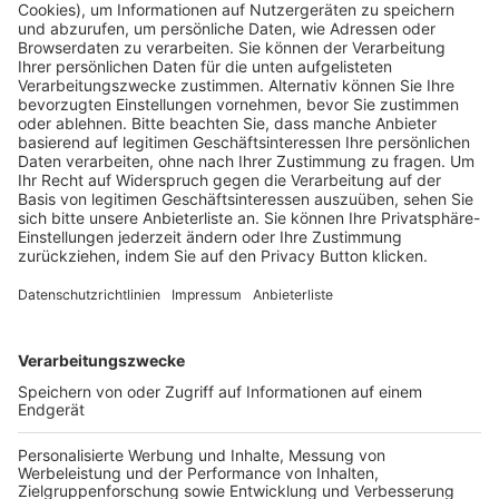
Pässe und Vereinswechsel
Trainerausbildung
Schulungsangebot Vereinsmitarbeiter
BFV-Geschäftsstellen
Trainerbörse
Login SpielPlus
FOLGE DEM BFV
TOP-VEREINE